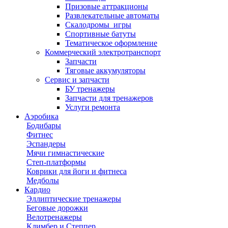
Призовые аттракционы
Развлекательные автоматы
Скалодромы_игры
Спортивные батуты
Тематическое оформление
Коммерческий электротранспорт
Запчасти
Тяговые аккумуляторы
Сервис и запчасти
БУ тренажеры
Запчасти для тренажеров
Услуги ремонта
Аэробика
Бодибары
Фитнес
Эспандеры
Мячи гимнастические
Степ-платформы
Коврики для йоги и фитнеса
Медболы
Кардио
Эллиптические тренажеры
Беговые дорожки
Велотренажеры
Климбер и Степпер