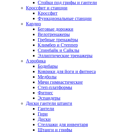
Стойки под грифы и гантели
Кроссфит и станции
Кроссфит
Функциональные станции
Кардио
Беговые дорожки
Велотренажеры
Гребные тренажёры
Климбер и Степпер
Спинбайк и Сайклы
Эллиптические тренажеры
Аэробика
Бодибары
Коврики для йоги и фитнеса
Медболы
Мячи гимнастические
Степ-платформы
Фитнес
Эспандеры
Диски гантели штанги
Гантели
Гири
Диски
Стеллажи для инвентаря
Штанги и грифы