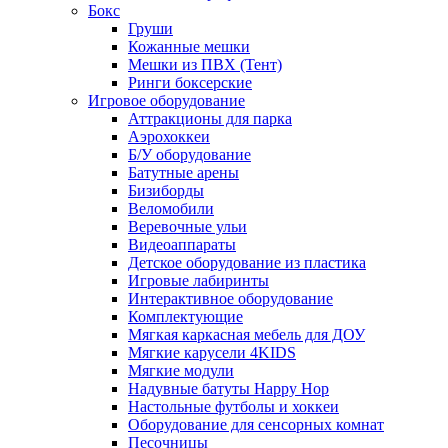
Бокс
Груши
Кожанные мешки
Мешки из ПВХ (Тент)
Ринги боксерские
Игровое оборудование
Аттракционы для парка
Аэрохоккеи
Б/У оборудование
Батутные арены
Бизиборды
Веломобили
Веревочные ульи
Видеоаппараты
Детское оборудование из пластика
Игровые лабиринты
Интерактивное оборудование
Комплектующие
Мягкая каркасная мебель для ДОУ
Мягкие карусели 4KIDS
Мягкие модули
Надувные батуты Happy Hop
Настольные футболы и хоккеи
Оборудование для сенсорных комнат
Песочницы