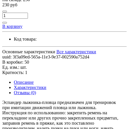
230 руб
В корзину
Код товара:
Основные характеристики
Все характеристики
uuid:
3f3a09ed-565a-11e3-9e37-002590a752d4
В коробке:
50
Ед. изм.:
шт.
Кратность:
1
Описание
Характеристики
Отзывы (0)
Эспандер лыжника-пловца предназначен для тренировок
при имитации движений пловца или лыжника.
Инструкция по использованию: закрепить ремень на
перекладине или других прочно закрепленных предметах,
заправив ремень в пряжке, как это поставлено
производителем, надеть ручки на руки или ноги, начать