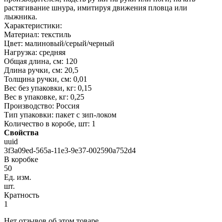
растягивание шнура, имитируя движения пловца или
лыжника.
Характеристики:
Материал: текстиль
Цвет: малиновый/серый/черный
Нагрузка: средняя
Общая длина, см: 120
Длина ручки, см: 20,5
Толщина ручки, см: 0,01
Вес без упаковки, кг: 0,15
Вес в упаковке, кг: 0,25
Производство: Россия
Тип упаковки: пакет с зип-локом
Количество в коробе, шт: 1
Свойства
uuid
3f3a09ed-565a-11e3-9e37-002590a752d4
В коробке
50
Ед. изм.
шт.
Кратность
1
Нет отзывов об этом товаре.