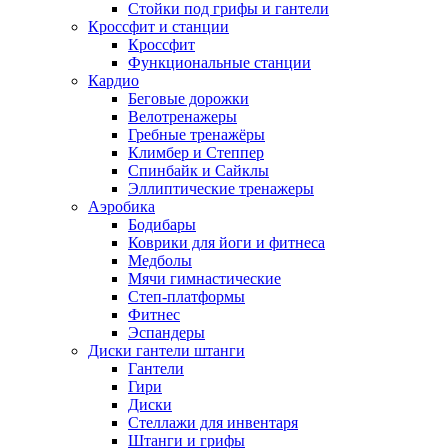
Стойки под грифы и гантели
Кроссфит и станции
Кроссфит
Функциональные станции
Кардио
Беговые дорожки
Велотренажеры
Гребные тренажёры
Климбер и Степпер
Спинбайк и Сайклы
Эллиптические тренажеры
Аэробика
Бодибары
Коврики для йоги и фитнеса
Медболы
Мячи гимнастические
Степ-платформы
Фитнес
Эспандеры
Диски гантели штанги
Гантели
Гири
Диски
Стеллажи для инвентаря
Штанги и грифы