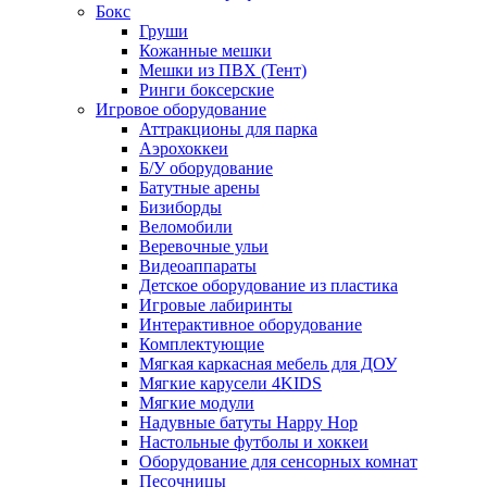
Бокс
Груши
Кожанные мешки
Мешки из ПВХ (Тент)
Ринги боксерские
Игровое оборудование
Аттракционы для парка
Аэрохоккеи
Б/У оборудование
Батутные арены
Бизиборды
Веломобили
Веревочные ульи
Видеоаппараты
Детское оборудование из пластика
Игровые лабиринты
Интерактивное оборудование
Комплектующие
Мягкая каркасная мебель для ДОУ
Мягкие карусели 4KIDS
Мягкие модули
Надувные батуты Happy Hop
Настольные футболы и хоккеи
Оборудование для сенсорных комнат
Песочницы