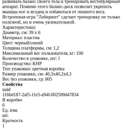
развивать баланс своего тела и тренировать вестибулярный
аппарат. Помимо этого баланс-диск позволит укрепить
мышцы ног и ягодиц и избавиться от лишнего веса.
Встроенная игра "Лабиринт" сделает тренировку не только
полезной, но и очень увлекательной.
Характеристики:
Диаметр, см: 39 х 6
Материал: пластик
Цвет: черный/синий
Толщина платформы, см: 1,2
Максимальный вес пользователя, кг: 100
Количество в упаковке, шт: 1
Производство: КНР
Тип упаковки: цветная коробка
Размер упаковки, см: 40,3х40,2х4,3
Вес без упаковки, гр: 805
Свойства
uuid
116bd187-2af5-11e5-a94f-002590d47834
В коробке
6
Ед. изм.
шт.
Кратность
1