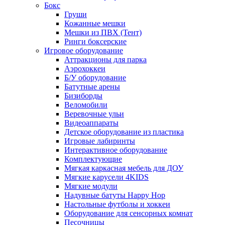
Бокс
Груши
Кожанные мешки
Мешки из ПВХ (Тент)
Ринги боксерские
Игровое оборудование
Аттракционы для парка
Аэрохоккеи
Б/У оборудование
Батутные арены
Бизиборды
Веломобили
Веревочные ульи
Видеоаппараты
Детское оборудование из пластика
Игровые лабиринты
Интерактивное оборудование
Комплектующие
Мягкая каркасная мебель для ДОУ
Мягкие карусели 4KIDS
Мягкие модули
Надувные батуты Happy Hop
Настольные футболы и хоккеи
Оборудование для сенсорных комнат
Песочницы