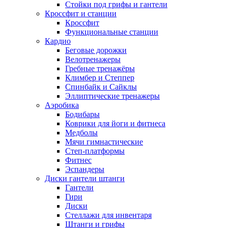
Стойки под грифы и гантели
Кроссфит и станции
Кроссфит
Функциональные станции
Кардио
Беговые дорожки
Велотренажеры
Гребные тренажёры
Климбер и Степпер
Спинбайк и Сайклы
Эллиптические тренажеры
Аэробика
Бодибары
Коврики для йоги и фитнеса
Медболы
Мячи гимнастические
Степ-платформы
Фитнес
Эспандеры
Диски гантели штанги
Гантели
Гири
Диски
Стеллажи для инвентаря
Штанги и грифы