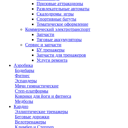
Призовые аттракционы
Развлекательные автоматы
Скалодромы_игры
Спортивные батуты
Тематическое оформление
Коммерческий электротранспорт
Запчасти
Тяговые аккумуляторы
Сервис и запчасти
БУ тренажеры
Запчасти для тренажеров
Услуги ремонта
Аэробика
Бодибары
Фитнес
Эспандеры
Мячи гимнастические
Степ-платформы
Коврики для йоги и фитнеса
Медболы
Кардио
Эллиптические тренажеры
Беговые дорожки
Велотренажеры
Климбер и Степпер