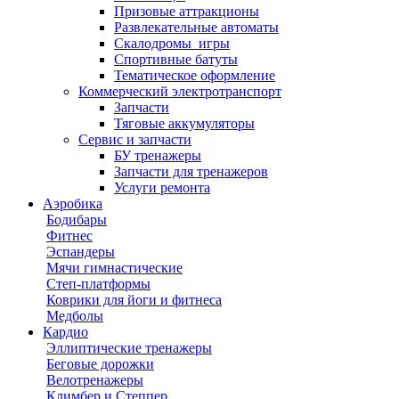
Призовые аттракционы
Развлекательные автоматы
Скалодромы_игры
Спортивные батуты
Тематическое оформление
Коммерческий электротранспорт
Запчасти
Тяговые аккумуляторы
Сервис и запчасти
БУ тренажеры
Запчасти для тренажеров
Услуги ремонта
Аэробика
Бодибары
Фитнес
Эспандеры
Мячи гимнастические
Степ-платформы
Коврики для йоги и фитнеса
Медболы
Кардио
Эллиптические тренажеры
Беговые дорожки
Велотренажеры
Климбер и Степпер