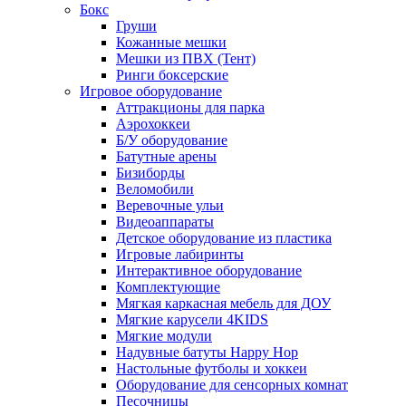
Бокс
Груши
Кожанные мешки
Мешки из ПВХ (Тент)
Ринги боксерские
Игровое оборудование
Аттракционы для парка
Аэрохоккеи
Б/У оборудование
Батутные арены
Бизиборды
Веломобили
Веревочные ульи
Видеоаппараты
Детское оборудование из пластика
Игровые лабиринты
Интерактивное оборудование
Комплектующие
Мягкая каркасная мебель для ДОУ
Мягкие карусели 4KIDS
Мягкие модули
Надувные батуты Happy Hop
Настольные футболы и хоккеи
Оборудование для сенсорных комнат
Песочницы