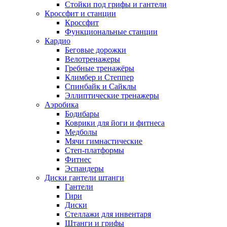
Стойки под грифы и гантели
Кроссфит и станции
Кроссфит
Функциональные станции
Кардио
Беговые дорожки
Велотренажеры
Гребные тренажёры
Климбер и Степпер
Спинбайк и Сайклы
Эллиптические тренажеры
Аэробика
Бодибары
Коврики для йоги и фитнеса
Медболы
Мячи гимнастические
Степ-платформы
Фитнес
Эспандеры
Диски гантели штанги
Гантели
Гири
Диски
Стеллажи для инвентаря
Штанги и грифы