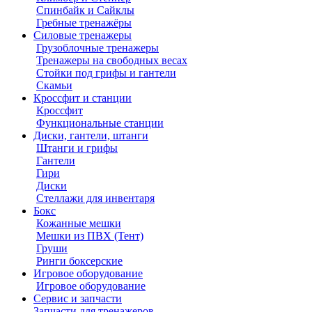
Спинбайк и Сайклы
Гребные тренажёры
Силовые тренажеры
Грузоблочные тренажеры
Тренажеры на свободных весах
Стойки под грифы и гантели
Скамьи
Кроссфит и станции
Кроссфит
Функциональные станции
Диски, гантели, штанги
Штанги и грифы
Гантели
Гири
Диски
Стеллажи для инвентаря
Бокс
Кожанные мешки
Мешки из ПВХ (Тент)
Груши
Ринги боксерские
Игровое оборудование
Игровое оборудование
Сервис и запчасти
Запчасти для тренажеров