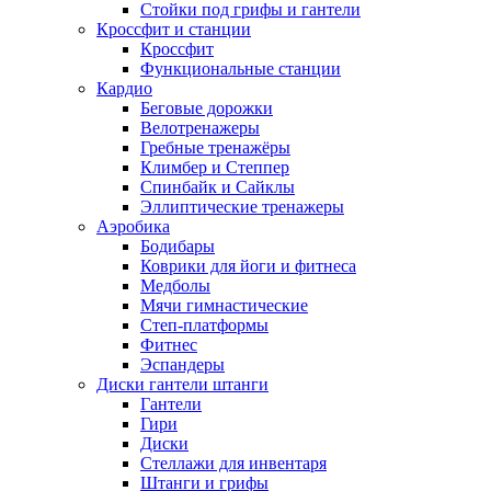
Стойки под грифы и гантели
Кроссфит и станции
Кроссфит
Функциональные станции
Кардио
Беговые дорожки
Велотренажеры
Гребные тренажёры
Климбер и Степпер
Спинбайк и Сайклы
Эллиптические тренажеры
Аэробика
Бодибары
Коврики для йоги и фитнеса
Медболы
Мячи гимнастические
Степ-платформы
Фитнес
Эспандеры
Диски гантели штанги
Гантели
Гири
Диски
Стеллажи для инвентаря
Штанги и грифы