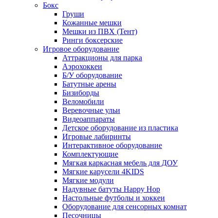
Бокс
Груши
Кожанные мешки
Мешки из ПВХ (Тент)
Ринги боксерские
Игровое оборудование
Аттракционы для парка
Аэрохоккеи
Б/У оборудование
Батутные арены
Бизиборды
Веломобили
Веревочные ульи
Видеоаппараты
Детское оборудование из пластика
Игровые лабиринты
Интерактивное оборудование
Комплектующие
Мягкая каркасная мебель для ДОУ
Мягкие карусели 4KIDS
Мягкие модули
Надувные батуты Happy Hop
Настольные футболы и хоккеи
Оборудование для сенсорных комнат
Песочницы