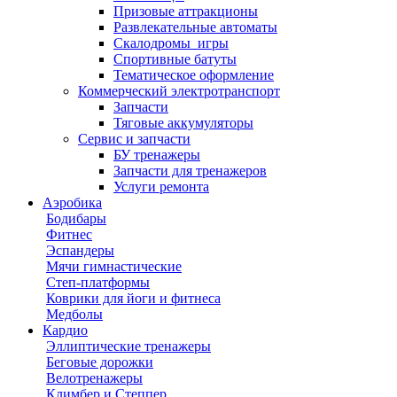
Призовые аттракционы
Развлекательные автоматы
Скалодромы_игры
Спортивные батуты
Тематическое оформление
Коммерческий электротранспорт
Запчасти
Тяговые аккумуляторы
Сервис и запчасти
БУ тренажеры
Запчасти для тренажеров
Услуги ремонта
Аэробика
Бодибары
Фитнес
Эспандеры
Мячи гимнастические
Степ-платформы
Коврики для йоги и фитнеса
Медболы
Кардио
Эллиптические тренажеры
Беговые дорожки
Велотренажеры
Климбер и Степпер