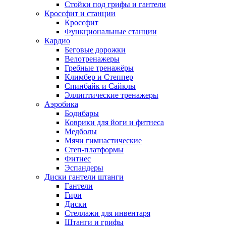
Стойки под грифы и гантели
Кроссфит и станции
Кроссфит
Функциональные станции
Кардио
Беговые дорожки
Велотренажеры
Гребные тренажёры
Климбер и Степпер
Спинбайк и Сайклы
Эллиптические тренажеры
Аэробика
Бодибары
Коврики для йоги и фитнеса
Медболы
Мячи гимнастические
Степ-платформы
Фитнес
Эспандеры
Диски гантели штанги
Гантели
Гири
Диски
Стеллажи для инвентаря
Штанги и грифы