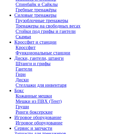
Спинбайк и Сайклы
Гребные тренажёры
Силовые тренажеры
Грузоблочные тренажеры
Тренажеры на свободных весах
Стойки под грифы и гантели
Скамьи
Кроссфит и станции
Кроссфит
Функциональные станции
Диски, гантели, штанги
Штанги и грифы
Гантели
Гири
Диски
Стеллажи для инвентаря
Бокс
Кожанные мешки
Мешки из ПВХ (Тент)
Груши
Ринги боксерские
Игровое оборудование
Игровое оборудование
Сервис и запчасти
Запчасти для тренажеров