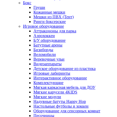
Бокс
Груши
Кожанные мешки
Мешки из ПВХ (Тент)
Ринги боксерские
Игровое оборудование
Аттракционы для парка
Аэрохоккеи
Б/У оборудование
Батутные арены
Бизиборды
Веломобили
Веревочные ульи
Видеоаппараты
Детское оборудование из пластика
Игровые лабиринты
Интерактивное оборудование
Комплектующие
Мягкая каркасная мебель для ДОУ
Мягкие карусели 4KIDS
Мягкие модули
Надувные батуты Happy Hop
Настольные футболы и хоккеи
Оборудование для сенсорных комнат
Песочницы