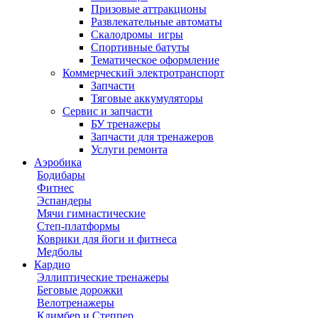
Призовые аттракционы
Развлекательные автоматы
Скалодромы_игры
Спортивные батуты
Тематическое оформление
Коммерческий электротранспорт
Запчасти
Тяговые аккумуляторы
Сервис и запчасти
БУ тренажеры
Запчасти для тренажеров
Услуги ремонта
Аэробика
Бодибары
Фитнес
Эспандеры
Мячи гимнастические
Степ-платформы
Коврики для йоги и фитнеса
Медболы
Кардио
Эллиптические тренажеры
Беговые дорожки
Велотренажеры
Климбер и Степпер