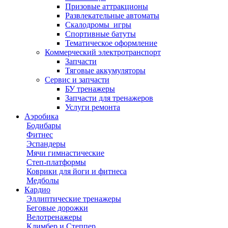
Призовые аттракционы
Развлекательные автоматы
Скалодромы_игры
Спортивные батуты
Тематическое оформление
Коммерческий электротранспорт
Запчасти
Тяговые аккумуляторы
Сервис и запчасти
БУ тренажеры
Запчасти для тренажеров
Услуги ремонта
Аэробика
Бодибары
Фитнес
Эспандеры
Мячи гимнастические
Степ-платформы
Коврики для йоги и фитнеса
Медболы
Кардио
Эллиптические тренажеры
Беговые дорожки
Велотренажеры
Климбер и Степпер