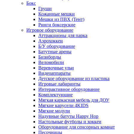
Бокс
Груши
Кожанные мешки
Мешки из ПВХ (Тент)
Ринги боксерские
Игровое оборудование
Аттракционы для парка
Аэрохоккеи
Б/У оборудование
Батутные арены
Бизиборды
Веломобили
Веревочные ульи
Видеоаппараты
Детское оборудование из пластика
Игровые лабиринты
Интерактивное оборудование
Комплектующие
Мягкая каркасная мебель для ДОУ
Мягкие карусели 4KIDS
Мягкие модули
Надувные батуты Happy Hop
Настольные футболы и хоккеи
Оборудование для сенсорных комнат
Песочницы