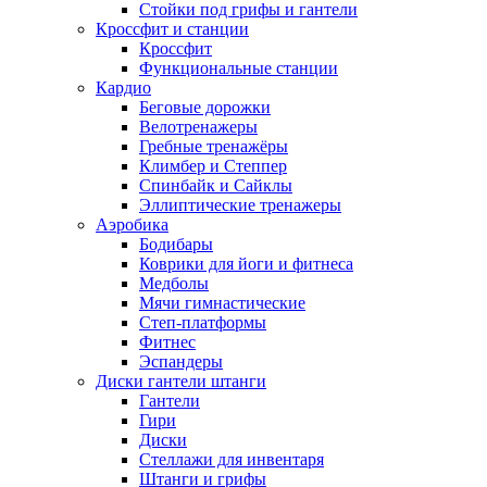
Стойки под грифы и гантели
Кроссфит и станции
Кроссфит
Функциональные станции
Кардио
Беговые дорожки
Велотренажеры
Гребные тренажёры
Климбер и Степпер
Спинбайк и Сайклы
Эллиптические тренажеры
Аэробика
Бодибары
Коврики для йоги и фитнеса
Медболы
Мячи гимнастические
Степ-платформы
Фитнес
Эспандеры
Диски гантели штанги
Гантели
Гири
Диски
Стеллажи для инвентаря
Штанги и грифы