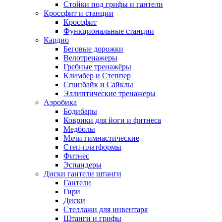
Стойки под грифы и гантели
Кроссфит и станции
Кроссфит
Функциональные станции
Кардио
Беговые дорожки
Велотренажеры
Гребные тренажёры
Климбер и Степпер
Спинбайк и Сайклы
Эллиптические тренажеры
Аэробика
Бодибары
Коврики для йоги и фитнеса
Медболы
Мячи гимнастические
Степ-платформы
Фитнес
Эспандеры
Диски гантели штанги
Гантели
Гири
Диски
Стеллажи для инвентаря
Штанги и грифы