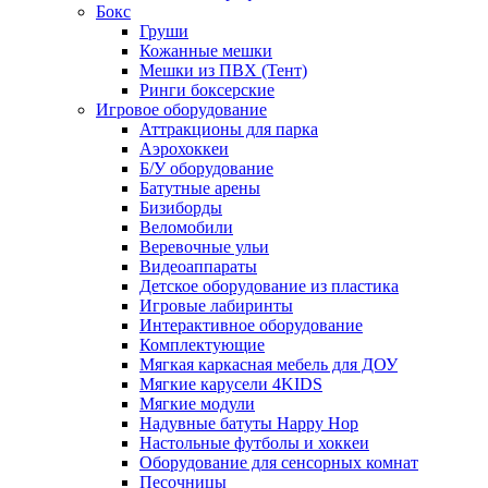
Бокс
Груши
Кожанные мешки
Мешки из ПВХ (Тент)
Ринги боксерские
Игровое оборудование
Аттракционы для парка
Аэрохоккеи
Б/У оборудование
Батутные арены
Бизиборды
Веломобили
Веревочные ульи
Видеоаппараты
Детское оборудование из пластика
Игровые лабиринты
Интерактивное оборудование
Комплектующие
Мягкая каркасная мебель для ДОУ
Мягкие карусели 4KIDS
Мягкие модули
Надувные батуты Happy Hop
Настольные футболы и хоккеи
Оборудование для сенсорных комнат
Песочницы