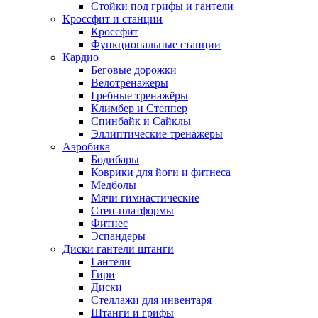
Стойки под грифы и гантели
Кроссфит и станции
Кроссфит
Функциональные станции
Кардио
Беговые дорожки
Велотренажеры
Гребные тренажёры
Климбер и Степпер
Спинбайк и Сайклы
Эллиптические тренажеры
Аэробика
Бодибары
Коврики для йоги и фитнеса
Медболы
Мячи гимнастические
Степ-платформы
Фитнес
Эспандеры
Диски гантели штанги
Гантели
Гири
Диски
Стеллажи для инвентаря
Штанги и грифы