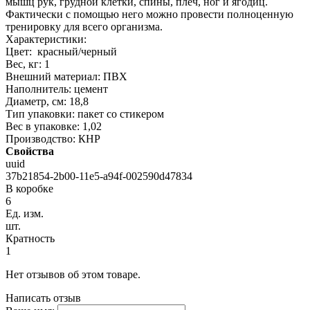
мышц рук, грудной клетки, спины, плеч, ног и ягодиц.
Фактически с помощью него можно провести полноценную
тренировку для всего организма.
Характеристики:
Цвет: красный/черный
Вес, кг: 1
Внешний материал: ПВХ
Наполнитель: цемент
Диаметр, см: 18,8
Тип упаковки: пакет со стикером
Вес в упаковке: 1,02
Производство: КНР
Свойства
uuid
37b21854-2b00-11e5-a94f-002590d47834
В коробке
6
Ед. изм.
шт.
Кратность
1
Нет отзывов об этом товаре.
Написать отзыв