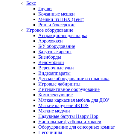
Бокс
Груши
Кожанные мешки
Мешки из ПВХ (Тент)
Ринги боксерские
Игровое оборудование
Аттракционы для парка
Аэрохоккеи
Б/У оборудование
Батутные арены
Бизиборды
Веломобили
Веревочные ульи
Видеоаппараты
Детское оборудование из пластика
Игровые лабиринты
Интерактивное оборудование
Комплектующие
Мягкая каркасная мебель для ДОУ
Мягкие карусели 4KIDS
Мягкие модули
Надувные батуты Happy Hop
Настольные футболы и хоккеи
Оборудование для сенсорных комнат
Песочницы