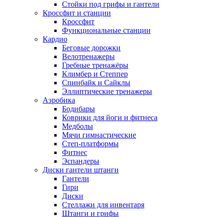
Стойки под грифы и гантели
Кроссфит и станции
Кроссфит
Функциональные станции
Кардио
Беговые дорожки
Велотренажеры
Гребные тренажёры
Климбер и Степпер
Спинбайк и Сайклы
Эллиптические тренажеры
Аэробика
Бодибары
Коврики для йоги и фитнеса
Медболы
Мячи гимнастические
Степ-платформы
Фитнес
Эспандеры
Диски гантели штанги
Гантели
Гири
Диски
Стеллажи для инвентаря
Штанги и грифы