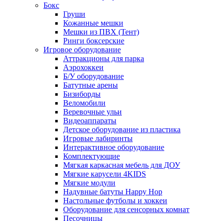
Бокс
Груши
Кожанные мешки
Мешки из ПВХ (Тент)
Ринги боксерские
Игровое оборудование
Аттракционы для парка
Аэрохоккеи
Б/У оборудование
Батутные арены
Бизиборды
Веломобили
Веревочные ульи
Видеоаппараты
Детское оборудование из пластика
Игровые лабиринты
Интерактивное оборудование
Комплектующие
Мягкая каркасная мебель для ДОУ
Мягкие карусели 4KIDS
Мягкие модули
Надувные батуты Happy Hop
Настольные футболы и хоккеи
Оборудование для сенсорных комнат
Песочницы