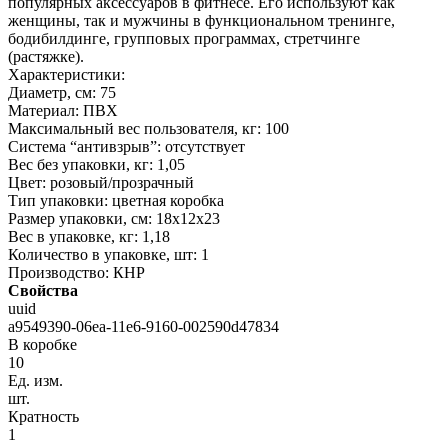
популярных аксессуаров в фитнесе. Его используют как
женщины, так и мужчины в функциональном тренинге,
бодибилдинге, групповых программах, стретчинге
(растяжке).
Характеристики:
Диаметр, см: 75
Материал: ПВХ
Максимальный вес пользователя, кг: 100
Система “антивзрыв”: отсутствует
Вес без упаковки, кг: 1,05
Цвет: розовый/прозрачный
Тип упаковки: цветная коробка
Размер упаковки, см: 18х12х23
Вес в упаковке, кг: 1,18
Количество в упаковке, шт: 1
Производство: КНР
Свойства
uuid
a9549390-06ea-11e6-9160-002590d47834
В коробке
10
Ед. изм.
шт.
Кратность
1