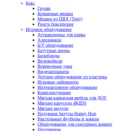
Бокс
Груши
Кожанные мешки
Мешки из ПВХ (Тент)
Ринги боксерские
Игровое оборудование
Аттракционы для парка
Аэрохоккеи
Б/У оборудование
Батутные арены
Бизиборды
Веломобили
Веревочные ульи
Видеоаппараты
Детское оборудование из пластика
Игровые лабиринты
Интерактивное оборудование
Комплектующие
Мягкая каркасная мебель для ДОУ
Мягкие карусели 4KIDS
Мягкие модули
Надувные батуты Happy Hop
Настольные футболы и хоккеи
Оборудование для сенсорных комнат
Песочницы