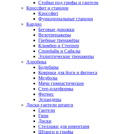
Стойки под грифы и гантели
Кроссфит и станции
Кроссфит
Функциональные станции
Кардио
Беговые дорожки
Велотренажеры
Гребные тренажёры
Климбер и Степпер
Спинбайк и Сайклы
Эллиптические тренажеры
Аэробика
Бодибары
Коврики для йоги и фитнеса
Медболы
Мячи гимнастические
Степ-платформы
Фитнес
Эспандеры
Диски гантели штанги
Гантели
Гири
Диски
Стеллажи для инвентаря
Штанги и грифы