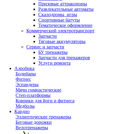
Призовые аттракционы
Развлекательные автоматы
Скалодромы_игры
Спортивные батуты
Тематическое оформление
Коммерческий электротранспорт
Запчасти
Тяговые аккумуляторы
Сервис и запчасти
БУ тренажеры
Запчасти для тренажеров
Услуги ремонта
Аэробика
Бодибары
Фитнес
Эспандеры
Мячи гимнастические
Степ-платформы
Коврики для йоги и фитнеса
Медболы
Кардио
Эллиптические тренажеры
Беговые дорожки
Велотренажеры