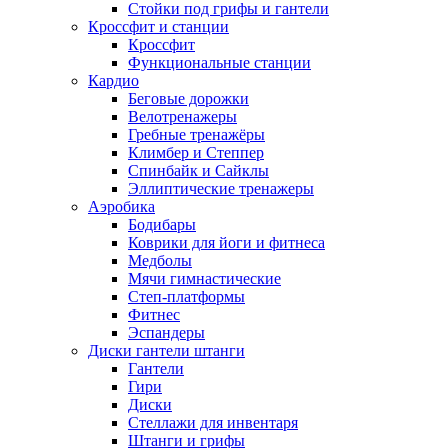
Стойки под грифы и гантели
Кроссфит и станции
Кроссфит
Функциональные станции
Кардио
Беговые дорожки
Велотренажеры
Гребные тренажёры
Климбер и Степпер
Спинбайк и Сайклы
Эллиптические тренажеры
Аэробика
Бодибары
Коврики для йоги и фитнеса
Медболы
Мячи гимнастические
Степ-платформы
Фитнес
Эспандеры
Диски гантели штанги
Гантели
Гири
Диски
Стеллажи для инвентаря
Штанги и грифы