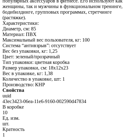
популярных аксессуаров в фитнесе. Его используют как
женщины, так и мужчины в функциональном тренинге,
бодибилдинге, групповых программах, стретчинге
(растяжке).
Характеристики:
Диаметр, см: 85
Материал: ПВХ
Максимальный вес пользователя, кг: 100
Система “антивзрыв”: отсутствует
Вес без упаковки, кг: 1,25
Цвет: зеленый/прозрачный
Тип упаковки: цветная коробка
Размер упаковки, см: 18х12х23
Вес в упаковке, кг: 1,38
Количество в упаковке, шт: 1
Производство: КНР
Свойства
uuid
43ec3423-06ea-11e6-9160-002590d47834
В коробке
10
Ед. изм.
шт.
Кратность
1