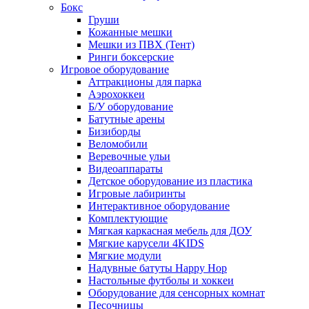
Бокс
Груши
Кожанные мешки
Мешки из ПВХ (Тент)
Ринги боксерские
Игровое оборудование
Аттракционы для парка
Аэрохоккеи
Б/У оборудование
Батутные арены
Бизиборды
Веломобили
Веревочные ульи
Видеоаппараты
Детское оборудование из пластика
Игровые лабиринты
Интерактивное оборудование
Комплектующие
Мягкая каркасная мебель для ДОУ
Мягкие карусели 4KIDS
Мягкие модули
Надувные батуты Happy Hop
Настольные футболы и хоккеи
Оборудование для сенсорных комнат
Песочницы