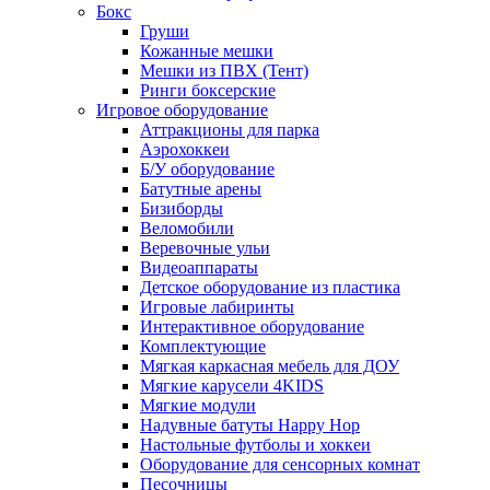
Бокс
Груши
Кожанные мешки
Мешки из ПВХ (Тент)
Ринги боксерские
Игровое оборудование
Аттракционы для парка
Аэрохоккеи
Б/У оборудование
Батутные арены
Бизиборды
Веломобили
Веревочные ульи
Видеоаппараты
Детское оборудование из пластика
Игровые лабиринты
Интерактивное оборудование
Комплектующие
Мягкая каркасная мебель для ДОУ
Мягкие карусели 4KIDS
Мягкие модули
Надувные батуты Happy Hop
Настольные футболы и хоккеи
Оборудование для сенсорных комнат
Песочницы