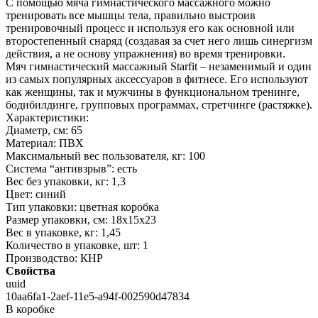
С помощью мяча гимнастического массажного можно
тренировать все мышцы тела, правильно выстроив
тренировочный процесс и используя его как основной или
второстепенный снаряд (создавая за счет него лишь синергизм
действия, а не основу упражнения) во время тренировки.
Мяч гимнастический массажный Starfit – незаменимый и один
из самых популярных аксессуаров в фитнесе. Его используют
как женщины, так и мужчины в функциональном тренинге,
бодибилдинге, групповых программах, стретчинге (растяжке).
Характеристики:
Диаметр, см: 65
Материал: ПВХ
Максимальный вес пользователя, кг: 100
Система “антивзрыв”: есть
Вес без упаковки, кг: 1,3
Цвет: синий
Тип упаковки: цветная коробка
Размер упаковки, см: 18х15х23
Вес в упаковке, кг: 1,45
Количество в упаковке, шт: 1
Производство: КНР
Свойства
uuid
10aa6fa1-2aef-11e5-a94f-002590d47834
В коробке