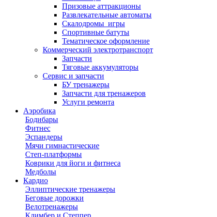
Призовые аттракционы
Развлекательные автоматы
Скалодромы_игры
Спортивные батуты
Тематическое оформление
Коммерческий электротранспорт
Запчасти
Тяговые аккумуляторы
Сервис и запчасти
БУ тренажеры
Запчасти для тренажеров
Услуги ремонта
Аэробика
Бодибары
Фитнес
Эспандеры
Мячи гимнастические
Степ-платформы
Коврики для йоги и фитнеса
Медболы
Кардио
Эллиптические тренажеры
Беговые дорожки
Велотренажеры
Климбер и Степпер