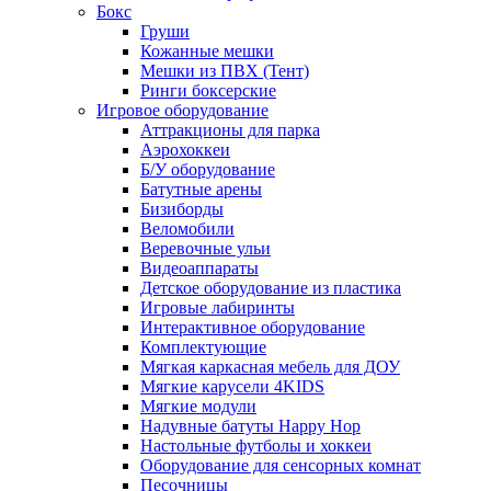
Бокс
Груши
Кожанные мешки
Мешки из ПВХ (Тент)
Ринги боксерские
Игровое оборудование
Аттракционы для парка
Аэрохоккеи
Б/У оборудование
Батутные арены
Бизиборды
Веломобили
Веревочные ульи
Видеоаппараты
Детское оборудование из пластика
Игровые лабиринты
Интерактивное оборудование
Комплектующие
Мягкая каркасная мебель для ДОУ
Мягкие карусели 4KIDS
Мягкие модули
Надувные батуты Happy Hop
Настольные футболы и хоккеи
Оборудование для сенсорных комнат
Песочницы