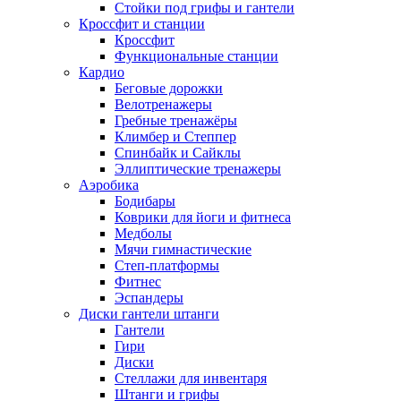
Стойки под грифы и гантели
Кроссфит и станции
Кроссфит
Функциональные станции
Кардио
Беговые дорожки
Велотренажеры
Гребные тренажёры
Климбер и Степпер
Спинбайк и Сайклы
Эллиптические тренажеры
Аэробика
Бодибары
Коврики для йоги и фитнеса
Медболы
Мячи гимнастические
Степ-платформы
Фитнес
Эспандеры
Диски гантели штанги
Гантели
Гири
Диски
Стеллажи для инвентаря
Штанги и грифы