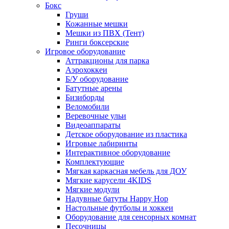
Бокс
Груши
Кожанные мешки
Мешки из ПВХ (Тент)
Ринги боксерские
Игровое оборудование
Аттракционы для парка
Аэрохоккеи
Б/У оборудование
Батутные арены
Бизиборды
Веломобили
Веревочные ульи
Видеоаппараты
Детское оборудование из пластика
Игровые лабиринты
Интерактивное оборудование
Комплектующие
Мягкая каркасная мебель для ДОУ
Мягкие карусели 4KIDS
Мягкие модули
Надувные батуты Happy Hop
Настольные футболы и хоккеи
Оборудование для сенсорных комнат
Песочницы