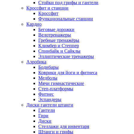
Стойки под грифы и гантели
Кроссфит и станции
Кроссфит
Функциональные станции
Кардио
Беговые дорожки
Велотренажеры
Гребные тренажёры
Климбер и Степпер
Спинбайк и Сайклы
Эллиптические тренажеры
Аэробика
Бодибары
Коврики для йоги и фитнеса
Медболы
Мячи гимнастические
Степ-платформы
Фитнес
Эспандеры
Диски гантели штанги
Гантели
Гири
Диски
Стеллажи для инвентаря
Штанги и грифы