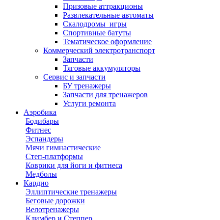
Призовые аттракционы
Развлекательные автоматы
Скалодромы_игры
Спортивные батуты
Тематическое оформление
Коммерческий электротранспорт
Запчасти
Тяговые аккумуляторы
Сервис и запчасти
БУ тренажеры
Запчасти для тренажеров
Услуги ремонта
Аэробика
Бодибары
Фитнес
Эспандеры
Мячи гимнастические
Степ-платформы
Коврики для йоги и фитнеса
Медболы
Кардио
Эллиптические тренажеры
Беговые дорожки
Велотренажеры
Климбер и Степпер