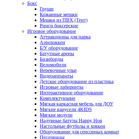
Бокс
Груши
Кожанные мешки
Мешки из ПВХ (Тент)
Ринги боксерские
Игровое оборудование
Аттракционы для парка
Аэрохоккеи
Б/У оборудование
Батутные арены
Бизиборды
Веломобили
Веревочные ульи
Видеоаппараты
Детское оборудование из пластика
Игровые лабиринты
Интерактивное оборудование
Комплектующие
Мягкая каркасная мебель для ДОУ
Мягкие карусели 4KIDS
Мягкие модули
Надувные батуты Happy Hop
Настольные футболы и хоккеи
Оборудование для сенсорных комнат
Песочницы