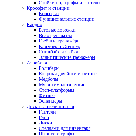
Стойки под грифы и гантели
Кроссфит и станции
Кроссфит
Функциональные станции
Кардио
Беговые дорожки
Велотренажеры
Гребные тренажёры
Климбер и Степпер
Спинбайк и Сайклы
Эллиптические тренажеры
Аэробика
Бодибары
Коврики для йоги и фитнеса
Медболы
Мячи гимнастические
Степ-платформы
Фитнес
Эспандеры
Диски гантели штанги
Гантели
Гири
Диски
Стеллажи для инвентаря
Штанги и грифы