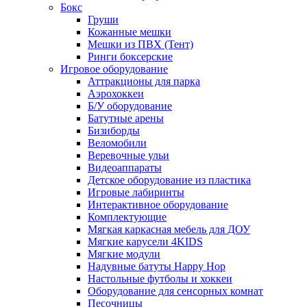
Бокс
Груши
Кожанные мешки
Мешки из ПВХ (Тент)
Ринги боксерские
Игровое оборудование
Аттракционы для парка
Аэрохоккеи
Б/У оборудование
Батутные арены
Бизиборды
Веломобили
Веревочные ульи
Видеоаппараты
Детское оборудование из пластика
Игровые лабиринты
Интерактивное оборудование
Комплектующие
Мягкая каркасная мебель для ДОУ
Мягкие карусели 4KIDS
Мягкие модули
Надувные батуты Happy Hop
Настольные футболы и хоккеи
Оборудование для сенсорных комнат
Песочницы