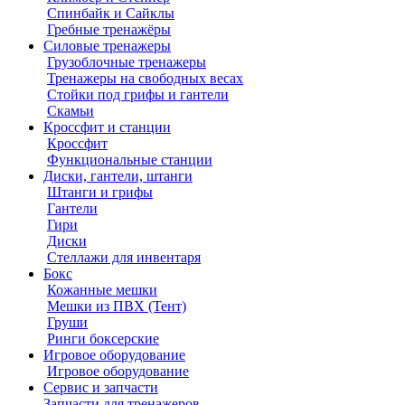
Спинбайк и Сайклы
Гребные тренажёры
Силовые тренажеры
Грузоблочные тренажеры
Тренажеры на свободных весах
Стойки под грифы и гантели
Скамьи
Кроссфит и станции
Кроссфит
Функциональные станции
Диски, гантели, штанги
Штанги и грифы
Гантели
Гири
Диски
Стеллажи для инвентаря
Бокс
Кожанные мешки
Мешки из ПВХ (Тент)
Груши
Ринги боксерские
Игровое оборудование
Игровое оборудование
Сервис и запчасти
Запчасти для тренажеров