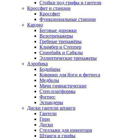
Стойки под грифы и гантели
Кроссфит и станции
Кроссфит
Функциональные станции
Кардио
Беговые дорожки
Велотренажеры
Гребные тренажёры
Климбер и Степпер
Спинбайк и Сайклы
Эллиптические тренажеры
Аэробика
Бодибары
Коврики для йоги и фитнеса
Медболы
Мячи гимнастические
Степ-платформы
Фитнес
Эспандеры
Диски гантели штанги
Гантели
Гири
Диски
Стеллажи для инвентаря
Штанги и грифы