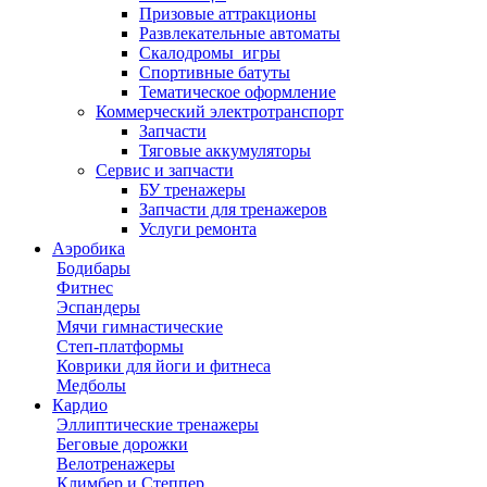
Призовые аттракционы
Развлекательные автоматы
Скалодромы_игры
Спортивные батуты
Тематическое оформление
Коммерческий электротранспорт
Запчасти
Тяговые аккумуляторы
Сервис и запчасти
БУ тренажеры
Запчасти для тренажеров
Услуги ремонта
Аэробика
Бодибары
Фитнес
Эспандеры
Мячи гимнастические
Степ-платформы
Коврики для йоги и фитнеса
Медболы
Кардио
Эллиптические тренажеры
Беговые дорожки
Велотренажеры
Климбер и Степпер