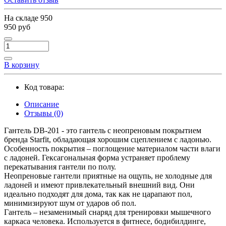
На складе
950
950 руб
В корзину
Код товара:
Описание
Отзывы (0)
Гантель DB-201 - это гантель с неопреновым покрытием
бренда Starfit, обладающая хорошим сцеплением с ладонью.
Особенность покрытия – поглощение материалом части влаги
с ладоней. Гексагональная форма устраняет проблему
перекатывания гантели по полу.
Неопреновые гантели приятные на ощупь, не холодные для
ладоней и имеют привлекательный внешний вид. Они
идеально подходят для дома, так как не царапают пол,
минимизируют шум от ударов об пол.
Гантель – незаменимый снаряд для тренировки мышечного
каркаса человека. Используется в фитнесе, бодибилдинге,