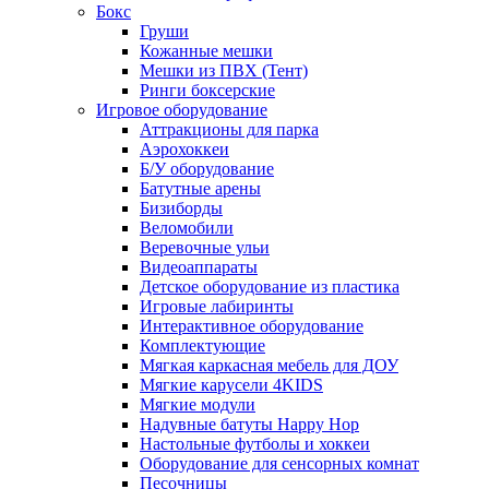
Бокс
Груши
Кожанные мешки
Мешки из ПВХ (Тент)
Ринги боксерские
Игровое оборудование
Аттракционы для парка
Аэрохоккеи
Б/У оборудование
Батутные арены
Бизиборды
Веломобили
Веревочные ульи
Видеоаппараты
Детское оборудование из пластика
Игровые лабиринты
Интерактивное оборудование
Комплектующие
Мягкая каркасная мебель для ДОУ
Мягкие карусели 4KIDS
Мягкие модули
Надувные батуты Happy Hop
Настольные футболы и хоккеи
Оборудование для сенсорных комнат
Песочницы