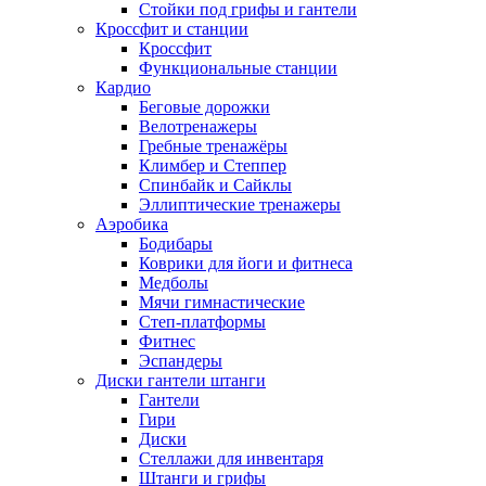
Стойки под грифы и гантели
Кроссфит и станции
Кроссфит
Функциональные станции
Кардио
Беговые дорожки
Велотренажеры
Гребные тренажёры
Климбер и Степпер
Спинбайк и Сайклы
Эллиптические тренажеры
Аэробика
Бодибары
Коврики для йоги и фитнеса
Медболы
Мячи гимнастические
Степ-платформы
Фитнес
Эспандеры
Диски гантели штанги
Гантели
Гири
Диски
Стеллажи для инвентаря
Штанги и грифы