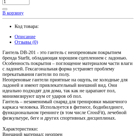
В корзину
Код товара:
Описание
Отзывы (0)
Гантель DB-201 - это гантель с неопреновым покрытием
бренда Starfit, обладающая хорошим сцеплением с ладонью.
Особенность покрытия – поглощение материалом части влаги
с ладоней. Гексагональная форма устраняет проблему
перекатывания гантели по полу.
Неопреновые гантели приятные на ощупь, не холодные для
ладоней и имеют привлекательный внешний вид. Они
идеально подходят для дома, так как не царапают пол,
минимизируют шум от ударов об пол.
Гантель – незаменимый снаряд для тренировки мышечного
каркаса человека. Используется в фитнесе, бодибилдинге,
функциональном тренинге (в том числе CrossFit), лечебной
физкультуре, беге и других спортивных дисциплинах.
Характеристики:
Внешний материал: неопрен