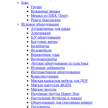
Бокс
Груши
Кожанные мешки
Мешки из ПВХ (Тент)
Ринги боксерские
Игровое оборудование
Аттракционы для парка
Аэрохоккеи
Б/У оборудование
Батутные арены
Бизиборды
Веломобили
Веревочные ульи
Видеоаппараты
Детское оборудование из пластика
Игровые лабиринты
Интерактивное оборудование
Комплектующие
Мягкая каркасная мебель для ДОУ
Мягкие карусели 4KIDS
Мягкие модули
Надувные батуты Happy Hop
Настольные футболы и хоккеи
Оборудование для сенсорных комнат
Песочницы