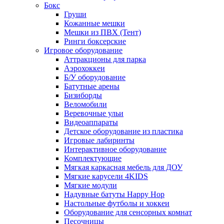
Бокс
Груши
Кожанные мешки
Мешки из ПВХ (Тент)
Ринги боксерские
Игровое оборудование
Аттракционы для парка
Аэрохоккеи
Б/У оборудование
Батутные арены
Бизиборды
Веломобили
Веревочные ульи
Видеоаппараты
Детское оборудование из пластика
Игровые лабиринты
Интерактивное оборудование
Комплектующие
Мягкая каркасная мебель для ДОУ
Мягкие карусели 4KIDS
Мягкие модули
Надувные батуты Happy Hop
Настольные футболы и хоккеи
Оборудование для сенсорных комнат
Песочницы