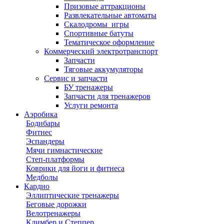
Призовые аттракционы
Развлекательные автоматы
Скалодромы_игры
Спортивные батуты
Тематическое оформление
Коммерческий электротранспорт
Запчасти
Тяговые аккумуляторы
Сервис и запчасти
БУ тренажеры
Запчасти для тренажеров
Услуги ремонта
Аэробика
Бодибары
Фитнес
Эспандеры
Мячи гимнастические
Степ-платформы
Коврики для йоги и фитнеса
Медболы
Кардио
Эллиптические тренажеры
Беговые дорожки
Велотренажеры
Климбер и Степпер