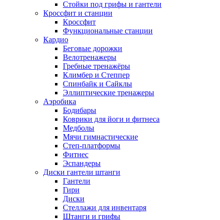
Стойки под грифы и гантели
Кроссфит и станции
Кроссфит
Функциональные станции
Кардио
Беговые дорожки
Велотренажеры
Гребные тренажёры
Климбер и Степпер
Спинбайк и Сайклы
Эллиптические тренажеры
Аэробика
Бодибары
Коврики для йоги и фитнеса
Медболы
Мячи гимнастические
Степ-платформы
Фитнес
Эспандеры
Диски гантели штанги
Гантели
Гири
Диски
Стеллажи для инвентаря
Штанги и грифы