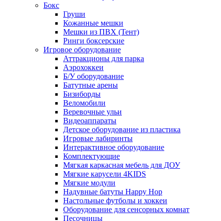
Бокс
Груши
Кожанные мешки
Мешки из ПВХ (Тент)
Ринги боксерские
Игровое оборудование
Аттракционы для парка
Аэрохоккеи
Б/У оборудование
Батутные арены
Бизиборды
Веломобили
Веревочные ульи
Видеоаппараты
Детское оборудование из пластика
Игровые лабиринты
Интерактивное оборудование
Комплектующие
Мягкая каркасная мебель для ДОУ
Мягкие карусели 4KIDS
Мягкие модули
Надувные батуты Happy Hop
Настольные футболы и хоккеи
Оборудование для сенсорных комнат
Песочницы