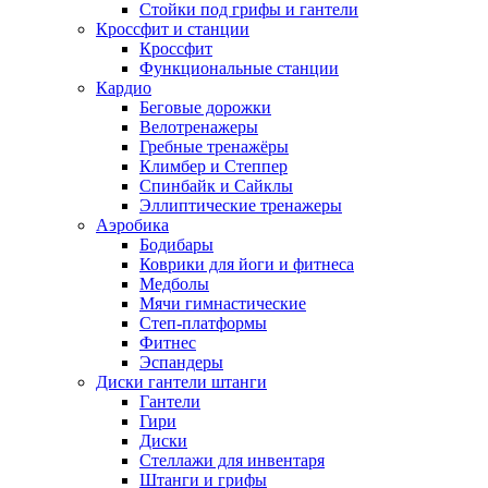
Стойки под грифы и гантели
Кроссфит и станции
Кроссфит
Функциональные станции
Кардио
Беговые дорожки
Велотренажеры
Гребные тренажёры
Климбер и Степпер
Спинбайк и Сайклы
Эллиптические тренажеры
Аэробика
Бодибары
Коврики для йоги и фитнеса
Медболы
Мячи гимнастические
Степ-платформы
Фитнес
Эспандеры
Диски гантели штанги
Гантели
Гири
Диски
Стеллажи для инвентаря
Штанги и грифы