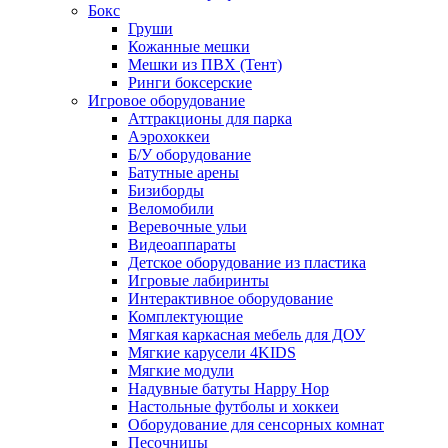
Бокс
Груши
Кожанные мешки
Мешки из ПВХ (Тент)
Ринги боксерские
Игровое оборудование
Аттракционы для парка
Аэрохоккеи
Б/У оборудование
Батутные арены
Бизиборды
Веломобили
Веревочные ульи
Видеоаппараты
Детское оборудование из пластика
Игровые лабиринты
Интерактивное оборудование
Комплектующие
Мягкая каркасная мебель для ДОУ
Мягкие карусели 4KIDS
Мягкие модули
Надувные батуты Happy Hop
Настольные футболы и хоккеи
Оборудование для сенсорных комнат
Песочницы