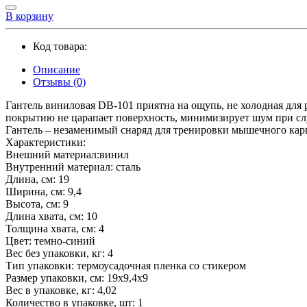
В корзину
Код товара:
Описание
Отзывы (0)
Гантель виниловая DB-101 приятна на ощупь, не холодная для 
покрытию не царапает поверхность, минимизирует шум при с
Гантель – незаменимый снаряд для тренировки мышечного карка
Характеристики:
Внешний материал:винил
Внутренний материал: сталь
Длина, см: 19
Ширина, см: 9,4
Высота, см: 9
Длина хвата, см: 10
Толщина хвата, см: 4
Цвет: темно-синий
Вес без упаковки, кг: 4
Тип упаковки: термоусадочная пленка со стикером
Размер упаковки, см: 19х9,4х9
Вес в упаковке, кг: 4,02
Количество в упаковке, шт: 1