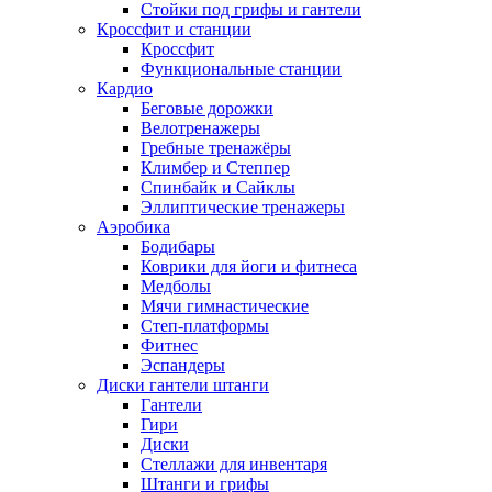
Стойки под грифы и гантели
Кроссфит и станции
Кроссфит
Функциональные станции
Кардио
Беговые дорожки
Велотренажеры
Гребные тренажёры
Климбер и Степпер
Спинбайк и Сайклы
Эллиптические тренажеры
Аэробика
Бодибары
Коврики для йоги и фитнеса
Медболы
Мячи гимнастические
Степ-платформы
Фитнес
Эспандеры
Диски гантели штанги
Гантели
Гири
Диски
Стеллажи для инвентаря
Штанги и грифы