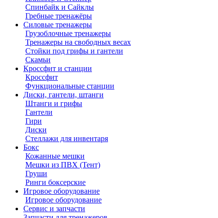
Спинбайк и Сайклы
Гребные тренажёры
Силовые тренажеры
Грузоблочные тренажеры
Тренажеры на свободных весах
Стойки под грифы и гантели
Скамьи
Кроссфит и станции
Кроссфит
Функциональные станции
Диски, гантели, штанги
Штанги и грифы
Гантели
Гири
Диски
Стеллажи для инвентаря
Бокс
Кожанные мешки
Мешки из ПВХ (Тент)
Груши
Ринги боксерские
Игровое оборудование
Игровое оборудование
Сервис и запчасти
Запчасти для тренажеров