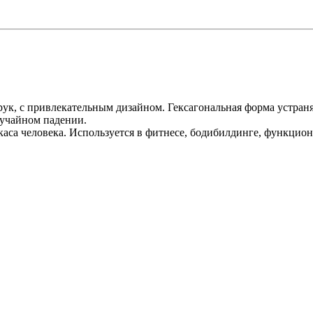
рук, с привлекательным дизайном. Гексагональная форма устран
лучайном падении.
са человека. Используется в фитнесе, бодибилдинге, функционал