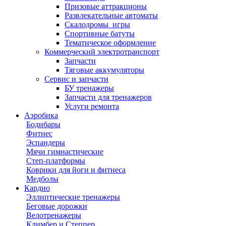
Призовые аттракционы
Развлекательные автоматы
Скалодромы_игры
Спортивные батуты
Тематическое оформление
Коммерческий электротранспорт
Запчасти
Тяговые аккумуляторы
Сервис и запчасти
БУ тренажеры
Запчасти для тренажеров
Услуги ремонта
Аэробика
Бодибары
Фитнес
Эспандеры
Мячи гимнастические
Степ-платформы
Коврики для йоги и фитнеса
Медболы
Кардио
Эллиптические тренажеры
Беговые дорожки
Велотренажеры
Климбер и Степпер