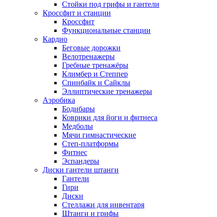
Стойки под грифы и гантели
Кроссфит и станции
Кроссфит
Функциональные станции
Кардио
Беговые дорожки
Велотренажеры
Гребные тренажёры
Климбер и Степпер
Спинбайк и Сайклы
Эллиптические тренажеры
Аэробика
Бодибары
Коврики для йоги и фитнеса
Медболы
Мячи гимнастические
Степ-платформы
Фитнес
Эспандеры
Диски гантели штанги
Гантели
Гири
Диски
Стеллажи для инвентаря
Штанги и грифы