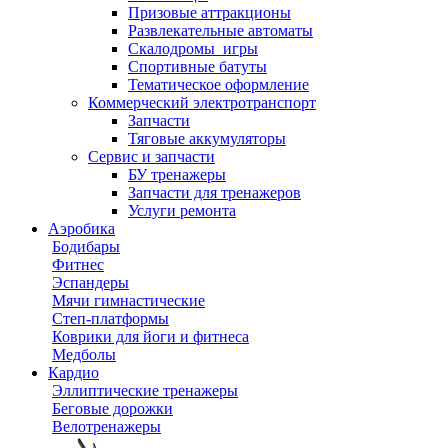
Призовые аттракционы
Развлекательные автоматы
Скалодромы_игры
Спортивные батуты
Тематическое оформление
Коммерческий электротранспорт
Запчасти
Тяговые аккумуляторы
Сервис и запчасти
БУ тренажеры
Запчасти для тренажеров
Услуги ремонта
Аэробика
Бодибары
Фитнес
Эспандеры
Мячи гимнастические
Степ-платформы
Коврики для йоги и фитнеса
Медболы
Кардио
Эллиптические тренажеры
Беговые дорожки
Велотренажеры