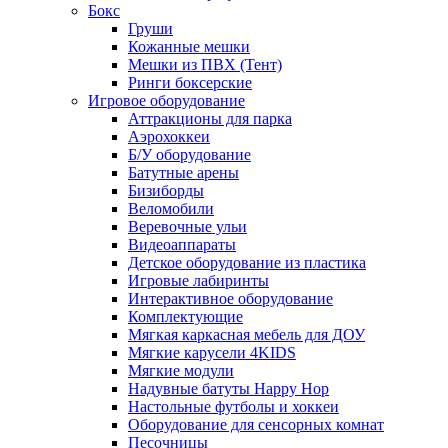
Бокс
Груши
Кожанные мешки
Мешки из ПВХ (Тент)
Ринги боксерские
Игровое оборудование
Аттракционы для парка
Аэрохоккеи
Б/У оборудование
Батутные арены
Бизиборды
Веломобили
Веревочные ульи
Видеоаппараты
Детское оборудование из пластика
Игровые лабиринты
Интерактивное оборудование
Комплектующие
Мягкая каркасная мебель для ДОУ
Мягкие карусели 4KIDS
Мягкие модули
Надувные батуты Happy Hop
Настольные футболы и хоккеи
Оборудование для сенсорных комнат
Песочницы