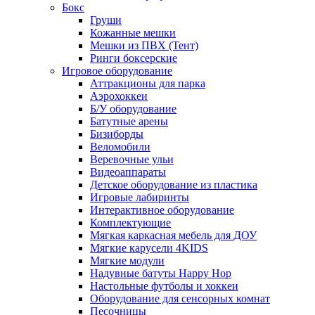
Бокс
Груши
Кожанные мешки
Мешки из ПВХ (Тент)
Ринги боксерские
Игровое оборудование
Аттракционы для парка
Аэрохоккеи
Б/У оборудование
Батутные арены
Бизиборды
Веломобили
Веревочные ульи
Видеоаппараты
Детское оборудование из пластика
Игровые лабиринты
Интерактивное оборудование
Комплектующие
Мягкая каркасная мебель для ДОУ
Мягкие карусели 4KIDS
Мягкие модули
Надувные батуты Happy Hop
Настольные футболы и хоккеи
Оборудование для сенсорных комнат
Песочницы