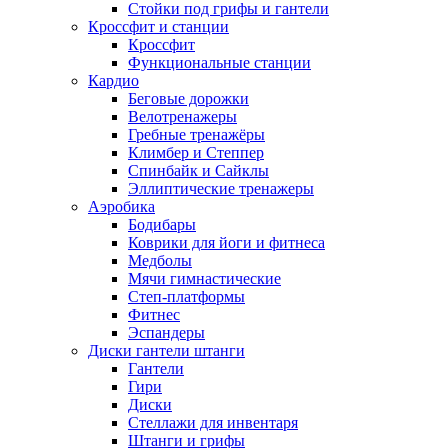
Стойки под грифы и гантели
Кроссфит и станции
Кроссфит
Функциональные станции
Кардио
Беговые дорожки
Велотренажеры
Гребные тренажёры
Климбер и Степпер
Спинбайк и Сайклы
Эллиптические тренажеры
Аэробика
Бодибары
Коврики для йоги и фитнеса
Медболы
Мячи гимнастические
Степ-платформы
Фитнес
Эспандеры
Диски гантели штанги
Гантели
Гири
Диски
Стеллажи для инвентаря
Штанги и грифы