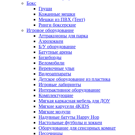
Бокс
Груши
Кожанные мешки
Мешки из ПВХ (Тент)
Ринги боксерские
Игровое оборудование
Аттракционы для парка
Аэрохоккеи
Б/У оборудование
Батутные арены
Бизиборды
Веломобили
Веревочные ульи
Видеоаппараты
Детское оборудование из пластика
Игровые лабиринты
Интерактивное оборудование
Комплектующие
Мягкая каркасная мебель для ДОУ
Мягкие карусели 4KIDS
Мягкие модули
Надувные батуты Happy Hop
Настольные футболы и хоккеи
Оборудование для сенсорных комнат
Песочницы