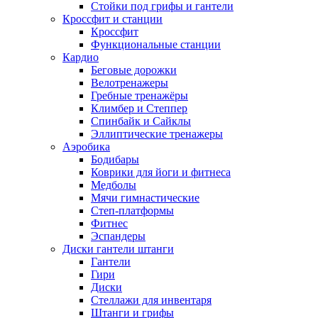
Стойки под грифы и гантели
Кроссфит и станции
Кроссфит
Функциональные станции
Кардио
Беговые дорожки
Велотренажеры
Гребные тренажёры
Климбер и Степпер
Спинбайк и Сайклы
Эллиптические тренажеры
Аэробика
Бодибары
Коврики для йоги и фитнеса
Медболы
Мячи гимнастические
Степ-платформы
Фитнес
Эспандеры
Диски гантели штанги
Гантели
Гири
Диски
Стеллажи для инвентаря
Штанги и грифы