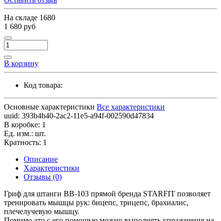
На складе
1680
1 680 руб
В корзину
Код товара:
Основные характеристики
Все характеристики
uuid:
393b4b40-2ac2-11e5-a94f-002590d47834
В коробке:
1
Ед. изм.:
шт.
Кратность:
1
Описание
Характеристики
Отзывы (0)
Гриф для штанги BB-103 прямой бренда STARFIT позволяет
тренировать мышцы рук: бицепс, трицепс, брахиалис,
плечелучевую мышцу.
Помимо это с его помощью можно выполнять упражнения на