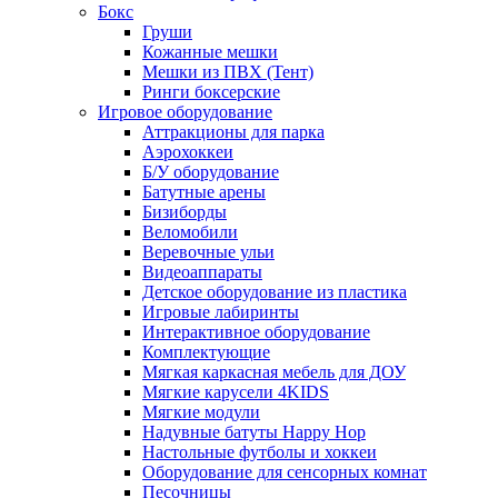
Бокс
Груши
Кожанные мешки
Мешки из ПВХ (Тент)
Ринги боксерские
Игровое оборудование
Аттракционы для парка
Аэрохоккеи
Б/У оборудование
Батутные арены
Бизиборды
Веломобили
Веревочные ульи
Видеоаппараты
Детское оборудование из пластика
Игровые лабиринты
Интерактивное оборудование
Комплектующие
Мягкая каркасная мебель для ДОУ
Мягкие карусели 4KIDS
Мягкие модули
Надувные батуты Happy Hop
Настольные футболы и хоккеи
Оборудование для сенсорных комнат
Песочницы