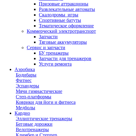
Призовые аттракционы
Развлекательные автоматы
Скалодромы_игры
Спортивные батуты
Тематическое оформление
Коммерческий электротранспорт
Запчасти
Тяговые аккумуляторы
Сервис и запчасти
БУ тренажеры
Запчасти для тренажеров
Услуги ремонта
Аэробика
Бодибары
Фитнес
Эспандеры
Мячи гимнастические
Степ-платформы
Коврики для йоги и фитнеса
Медболы
Кардио
Эллиптические тренажеры
Беговые дорожки
Велотренажеры
Климбер и Степпер