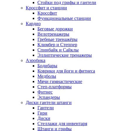
Стойки под грифы и гантели
Кроссфит и станции
Кроссфит
Функциональные станции
Кардио
Беговые дорожки
Велотренажеры
Гребные тренажёры
Климбер и Степпер
Спинбайк и Сайклы
Эллиптические тренажеры
Аэробика
Бодибары
Коврики для йоги и фитнеса
Медболы
Мячи гимнастические
Степ-платформы
Фитнес
Эспандеры
Диски гантели штанги
Гантели
Гири
Диски
Стеллажи для инвентаря
Штанги и грифы