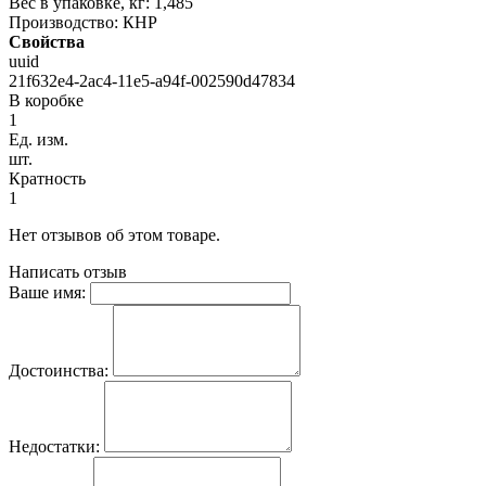
Вес в упаковке, кг: 1,485
Производство: КНР
Свойства
uuid
21f632e4-2ac4-11e5-a94f-002590d47834
В коробке
1
Ед. изм.
шт.
Кратность
1
Нет отзывов об этом товаре.
Написать отзыв
Ваше имя:
Достоинства:
Недостатки: