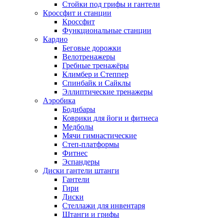
Стойки под грифы и гантели
Кроссфит и станции
Кроссфит
Функциональные станции
Кардио
Беговые дорожки
Велотренажеры
Гребные тренажёры
Климбер и Степпер
Спинбайк и Сайклы
Эллиптические тренажеры
Аэробика
Бодибары
Коврики для йоги и фитнеса
Медболы
Мячи гимнастические
Степ-платформы
Фитнес
Эспандеры
Диски гантели штанги
Гантели
Гири
Диски
Стеллажи для инвентаря
Штанги и грифы