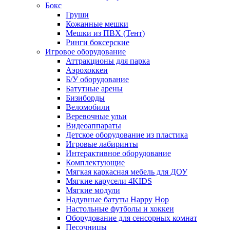
Бокс
Груши
Кожанные мешки
Мешки из ПВХ (Тент)
Ринги боксерские
Игровое оборудование
Аттракционы для парка
Аэрохоккеи
Б/У оборудование
Батутные арены
Бизиборды
Веломобили
Веревочные ульи
Видеоаппараты
Детское оборудование из пластика
Игровые лабиринты
Интерактивное оборудование
Комплектующие
Мягкая каркасная мебель для ДОУ
Мягкие карусели 4KIDS
Мягкие модули
Надувные батуты Happy Hop
Настольные футболы и хоккеи
Оборудование для сенсорных комнат
Песочницы