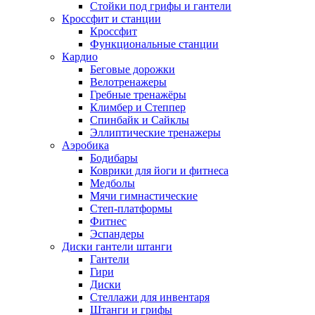
Стойки под грифы и гантели
Кроссфит и станции
Кроссфит
Функциональные станции
Кардио
Беговые дорожки
Велотренажеры
Гребные тренажёры
Климбер и Степпер
Спинбайк и Сайклы
Эллиптические тренажеры
Аэробика
Бодибары
Коврики для йоги и фитнеса
Медболы
Мячи гимнастические
Степ-платформы
Фитнес
Эспандеры
Диски гантели штанги
Гантели
Гири
Диски
Стеллажи для инвентаря
Штанги и грифы