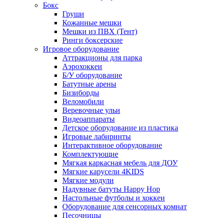
Бокс
Груши
Кожанные мешки
Мешки из ПВХ (Тент)
Ринги боксерские
Игровое оборудование
Аттракционы для парка
Аэрохоккеи
Б/У оборудование
Батутные арены
Бизиборды
Веломобили
Веревочные ульи
Видеоаппараты
Детское оборудование из пластика
Игровые лабиринты
Интерактивное оборудование
Комплектующие
Мягкая каркасная мебель для ДОУ
Мягкие карусели 4KIDS
Мягкие модули
Надувные батуты Happy Hop
Настольные футболы и хоккеи
Оборудование для сенсорных комнат
Песочницы