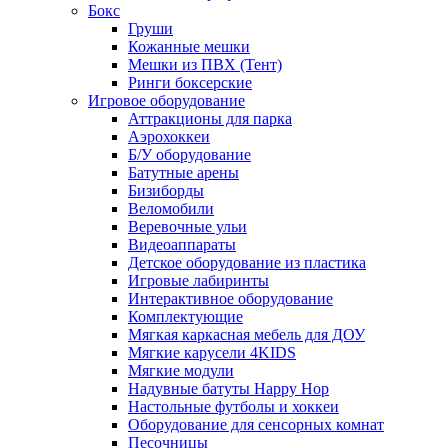
Бокс
Груши
Кожанные мешки
Мешки из ПВХ (Тент)
Ринги боксерские
Игровое оборудование
Аттракционы для парка
Аэрохоккеи
Б/У оборудование
Батутные арены
Бизиборды
Веломобили
Веревочные ульи
Видеоаппараты
Детское оборудование из пластика
Игровые лабиринты
Интерактивное оборудование
Комплектующие
Мягкая каркасная мебель для ДОУ
Мягкие карусели 4KIDS
Мягкие модули
Надувные батуты Happy Hop
Настольные футболы и хоккеи
Оборудование для сенсорных комнат
Песочницы