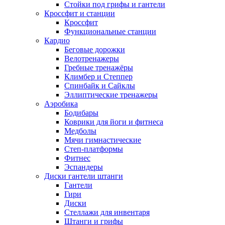
Стойки под грифы и гантели
Кроссфит и станции
Кроссфит
Функциональные станции
Кардио
Беговые дорожки
Велотренажеры
Гребные тренажёры
Климбер и Степпер
Спинбайк и Сайклы
Эллиптические тренажеры
Аэробика
Бодибары
Коврики для йоги и фитнеса
Медболы
Мячи гимнастические
Степ-платформы
Фитнес
Эспандеры
Диски гантели штанги
Гантели
Гири
Диски
Стеллажи для инвентаря
Штанги и грифы