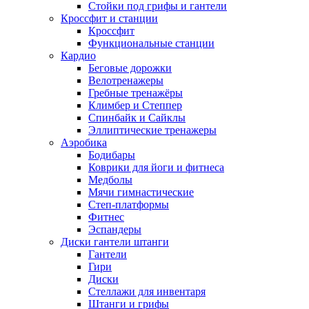
Стойки под грифы и гантели
Кроссфит и станции
Кроссфит
Функциональные станции
Кардио
Беговые дорожки
Велотренажеры
Гребные тренажёры
Климбер и Степпер
Спинбайк и Сайклы
Эллиптические тренажеры
Аэробика
Бодибары
Коврики для йоги и фитнеса
Медболы
Мячи гимнастические
Степ-платформы
Фитнес
Эспандеры
Диски гантели штанги
Гантели
Гири
Диски
Стеллажи для инвентаря
Штанги и грифы