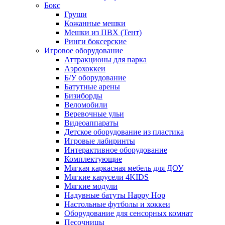
Бокс
Груши
Кожанные мешки
Мешки из ПВХ (Тент)
Ринги боксерские
Игровое оборудование
Аттракционы для парка
Аэрохоккеи
Б/У оборудование
Батутные арены
Бизиборды
Веломобили
Веревочные ульи
Видеоаппараты
Детское оборудование из пластика
Игровые лабиринты
Интерактивное оборудование
Комплектующие
Мягкая каркасная мебель для ДОУ
Мягкие карусели 4KIDS
Мягкие модули
Надувные батуты Happy Hop
Настольные футболы и хоккеи
Оборудование для сенсорных комнат
Песочницы