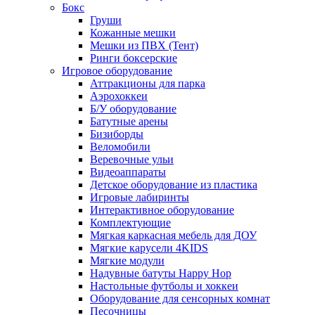
Бокс
Груши
Кожанные мешки
Мешки из ПВХ (Тент)
Ринги боксерские
Игровое оборудование
Аттракционы для парка
Аэрохоккеи
Б/У оборудование
Батутные арены
Бизиборды
Веломобили
Веревочные ульи
Видеоаппараты
Детское оборудование из пластика
Игровые лабиринты
Интерактивное оборудование
Комплектующие
Мягкая каркасная мебель для ДОУ
Мягкие карусели 4KIDS
Мягкие модули
Надувные батуты Happy Hop
Настольные футболы и хоккеи
Оборудование для сенсорных комнат
Песочницы