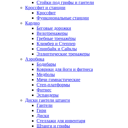
Стойки под грифы и гантели
Кроссфит и станции
Кроссфит
Функциональные станции
Кардио
Беговые дорожки
Велотренажеры
Гребные тренажёры
Климбер и Степпер
Спинбайк и Сайклы
Эллиптические тренажеры
Аэробика
Бодибары
Коврики для йоги и фитнеса
Медболы
Мячи гимнастические
Степ-платформы
Фитнес
Эспандеры
Диски гантели штанги
Гантели
Гири
Диски
Стеллажи для инвентаря
Штанги и грифы