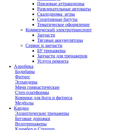
Призовые аттракционы
Развлекательные автоматы
Скалодромы_игры
Спортивные батуты
Тематическое оформление
Коммерческий электротранспорт
Запчасти
Тяговые аккумуляторы
Сервис и запчасти
БУ тренажеры
Запчасти для тренажеров
Услуги ремонта
Аэробика
Бодибары
Фитнес
Эспандеры
Мячи гимнастические
Степ-платформы
Коврики для йоги и фитнеса
Медболы
Кардио
Эллиптические тренажеры
Беговые дорожки
Велотренажеры
Климбер и Степпер