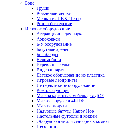
Бокс
Груши
Кожанные мешки
Мешки из ПВХ (Тент)
Ринги боксерские
Игровое оборудование
Аттракционы для парка
Аэрохоккеи
Б/У оборудование
Батутные арены
Бизиборды
Веломобили
Веревочные ульи
Видеоаппараты
Детское оборудование из пластика
Игровые лабиринты
Интерактивное оборудование
Комплектующие
Мягкая каркасная мебель для ДОУ
Мягкие карусели 4KIDS
Мягкие модули
Надувные батуты Happy Hop
Настольные футболы и хоккеи
Оборудование для сенсорных комнат
Песочницы