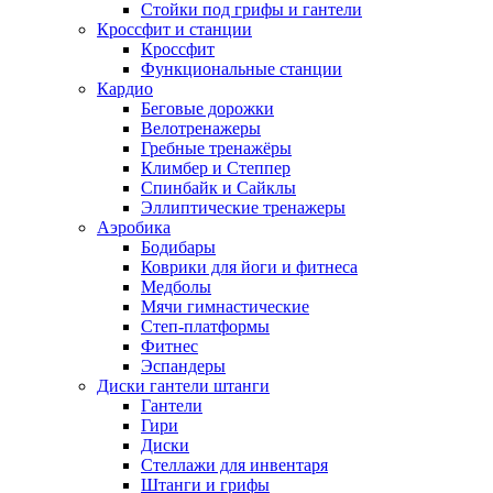
Стойки под грифы и гантели
Кроссфит и станции
Кроссфит
Функциональные станции
Кардио
Беговые дорожки
Велотренажеры
Гребные тренажёры
Климбер и Степпер
Спинбайк и Сайклы
Эллиптические тренажеры
Аэробика
Бодибары
Коврики для йоги и фитнеса
Медболы
Мячи гимнастические
Степ-платформы
Фитнес
Эспандеры
Диски гантели штанги
Гантели
Гири
Диски
Стеллажи для инвентаря
Штанги и грифы