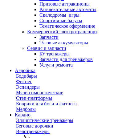
Призовые аттракционы
Развлекательные автоматы
Скалодромы_игры
Спортивные батуты
Тематическое оформление
Коммерческий электротранспорт
Запчасти
Тяговые аккумуляторы
Сервис и запчасти
БУ тренажеры
Запчасти для тренажеров
Услуги ремонта
Аэробика
Бодибары
Фитнес
Эспандеры
Мячи гимнастические
Степ-платформы
Коврики для йоги и фитнеса
Медболы
Кардио
Эллиптические тренажеры
Беговые дорожки
Велотренажеры