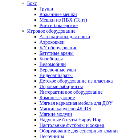
Бокс
Груши
Кожанные мешки
Мешки из ПВХ (Тент)
Ринги боксерские
Игровое оборудование
Аттракционы для парка
Аэрохоккеи
Б/У оборудование
Батутные арены
Бизиборды
Веломобили
Веревочные ульи
Видеоаппараты
Детское оборудование из пластика
Игровые лабиринты
Интерактивное оборудование
Комплектующие
Мягкая каркасная мебель для ДОУ
Мягкие карусели 4KIDS
Мягкие модули
Надувные батуты Happy Hop
Настольные футболы и хоккеи
Оборудование для сенсорных комнат
Песочницы