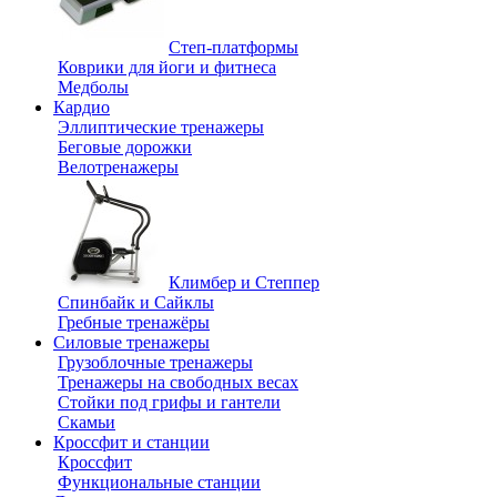
Степ-платформы
Коврики для йоги и фитнеса
Медболы
Кардио
Эллиптические тренажеры
Беговые дорожки
Велотренажеры
Климбер и Степпер
Спинбайк и Сайклы
Гребные тренажёры
Силовые тренажеры
Грузоблочные тренажеры
Тренажеры на свободных весах
Стойки под грифы и гантели
Скамьи
Кроссфит и станции
Кроссфит
Функциональные станции