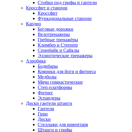
Стойки под грифы и гантели
Кроссфит и станции
Кроссфит
Функциональные станции
Кардио
Беговые дорожки
Велотренажеры
Гребные тренажёры
Климбер и Степпер
Спинбайк и Сайклы
Эллиптические тренажеры
Аэробика
Бодибары
Коврики для йоги и фитнеса
Медболы
Мячи гимнастические
Степ-платформы
Фитнес
Эспандеры
Диски гантели штанги
Гантели
Гири
Диски
Стеллажи для инвентаря
Штанги и грифы