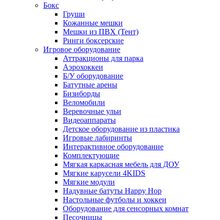
Бокс
Груши
Кожанные мешки
Мешки из ПВХ (Тент)
Ринги боксерские
Игровое оборудование
Аттракционы для парка
Аэрохоккеи
Б/У оборудование
Батутные арены
Бизиборды
Веломобили
Веревочные ульи
Видеоаппараты
Детское оборудование из пластика
Игровые лабиринты
Интерактивное оборудование
Комплектующие
Мягкая каркасная мебель для ДОУ
Мягкие карусели 4KIDS
Мягкие модули
Надувные батуты Happy Hop
Настольные футболы и хоккеи
Оборудование для сенсорных комнат
Песочницы