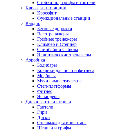
Стойки под грифы и гантели
Кроссфит и станции
Кроссфит
Функциональные станции
Кардио
Беговые дорожки
Велотренажеры
Гребные тренажёры
Климбер и Степпер
Спинбайк и Сайклы
Эллиптические тренажеры
Аэробика
Бодибары
Коврики для йоги и фитнеса
Медболы
Мячи гимнастические
Степ-платформы
Фитнес
Эспандеры
Диски гантели штанги
Гантели
Гири
Диски
Стеллажи для инвентаря
Штанги и грифы