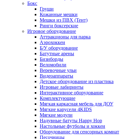
Бокс
Груши
Кожанные мешки
Мешки из ПВХ (Тент)
Ринги боксерские
Игровое оборудование
Аттракционы для парка
Аэрохоккеи
Б/У оборудование
Батутные арены
Бизиборды
Веломобили
Веревочные ульи
Видеоаппараты
Детское оборудование из пластика
Игровые лабиринты
Интерактивное оборудование
Комплектующие
Мягкая каркасная мебель для ДОУ
Мягкие карусели 4KIDS
Мягкие модули
Надувные батуты Happy Hop
Настольные футболы и хоккеи
Оборудование для сенсорных комнат
Песочницы