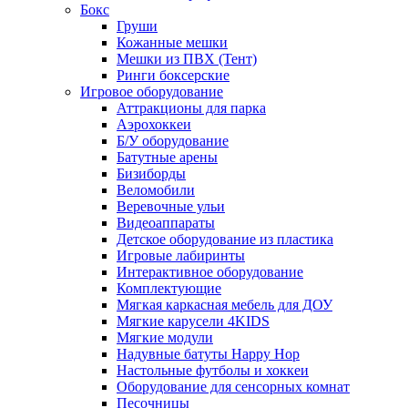
Бокс
Груши
Кожанные мешки
Мешки из ПВХ (Тент)
Ринги боксерские
Игровое оборудование
Аттракционы для парка
Аэрохоккеи
Б/У оборудование
Батутные арены
Бизиборды
Веломобили
Веревочные ульи
Видеоаппараты
Детское оборудование из пластика
Игровые лабиринты
Интерактивное оборудование
Комплектующие
Мягкая каркасная мебель для ДОУ
Мягкие карусели 4KIDS
Мягкие модули
Надувные батуты Happy Hop
Настольные футболы и хоккеи
Оборудование для сенсорных комнат
Песочницы