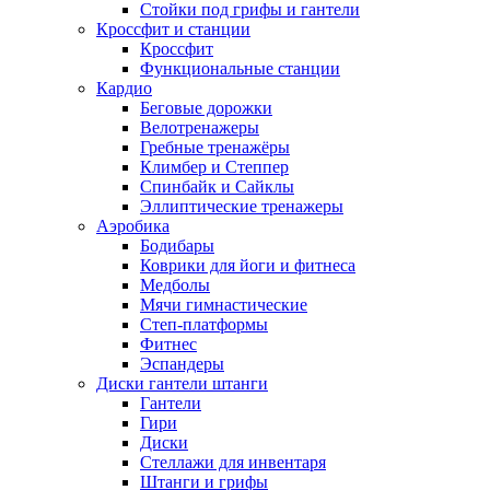
Стойки под грифы и гантели
Кроссфит и станции
Кроссфит
Функциональные станции
Кардио
Беговые дорожки
Велотренажеры
Гребные тренажёры
Климбер и Степпер
Спинбайк и Сайклы
Эллиптические тренажеры
Аэробика
Бодибары
Коврики для йоги и фитнеса
Медболы
Мячи гимнастические
Степ-платформы
Фитнес
Эспандеры
Диски гантели штанги
Гантели
Гири
Диски
Стеллажи для инвентаря
Штанги и грифы