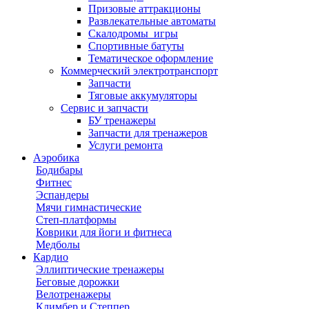
Призовые аттракционы
Развлекательные автоматы
Скалодромы_игры
Спортивные батуты
Тематическое оформление
Коммерческий электротранспорт
Запчасти
Тяговые аккумуляторы
Сервис и запчасти
БУ тренажеры
Запчасти для тренажеров
Услуги ремонта
Аэробика
Бодибары
Фитнес
Эспандеры
Мячи гимнастические
Степ-платформы
Коврики для йоги и фитнеса
Медболы
Кардио
Эллиптические тренажеры
Беговые дорожки
Велотренажеры
Климбер и Степпер