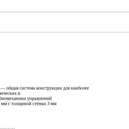
 — общая система конструкции для наиболее
зических и
ь биомеханики упражнений
 мм с толщиной стенки 3 мм