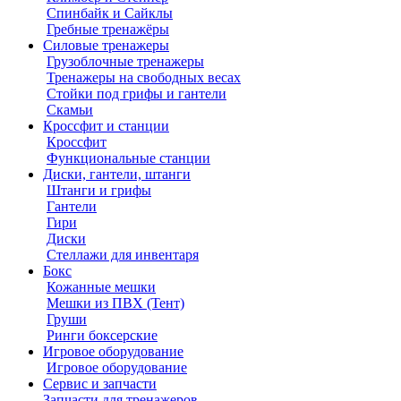
Спинбайк и Сайклы
Гребные тренажёры
Силовые тренажеры
Грузоблочные тренажеры
Тренажеры на свободных весах
Стойки под грифы и гантели
Скамьи
Кроссфит и станции
Кроссфит
Функциональные станции
Диски, гантели, штанги
Штанги и грифы
Гантели
Гири
Диски
Стеллажи для инвентаря
Бокс
Кожанные мешки
Мешки из ПВХ (Тент)
Груши
Ринги боксерские
Игровое оборудование
Игровое оборудование
Сервис и запчасти
Запчасти для тренажеров