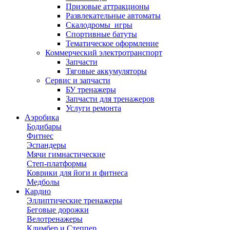
Призовые аттракционы
Развлекательные автоматы
Скалодромы_игры
Спортивные батуты
Тематическое оформление
Коммерческий электротранспорт
Запчасти
Тяговые аккумуляторы
Сервис и запчасти
БУ тренажеры
Запчасти для тренажеров
Услуги ремонта
Аэробика
Бодибары
Фитнес
Эспандеры
Мячи гимнастические
Степ-платформы
Коврики для йоги и фитнеса
Медболы
Кардио
Эллиптические тренажеры
Беговые дорожки
Велотренажеры
Климбер и Степпер