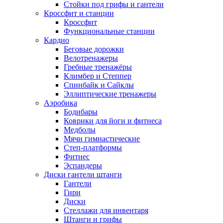
Стойки под грифы и гантели
Кроссфит и станции
Кроссфит
Функциональные станции
Кардио
Беговые дорожки
Велотренажеры
Гребные тренажёры
Климбер и Степпер
Спинбайк и Сайклы
Эллиптические тренажеры
Аэробика
Бодибары
Коврики для йоги и фитнеса
Медболы
Мячи гимнастические
Степ-платформы
Фитнес
Эспандеры
Диски гантели штанги
Гантели
Гири
Диски
Стеллажи для инвентаря
Штанги и грифы