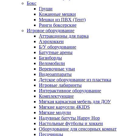
Бокс
Груши
Кожанные мешки
Мешки из ПВХ (Тент)
Ринги боксерские
Игровое оборудование
Аттракционы для парка
Аэрохоккеи
Б/У оборудование
Батутные арены
Бизиборды
Веломобили
Веревочные ульи
Видеоаппараты
Детское оборудование из пластика
Игровые лабиринты
Интерактивное оборудование
Комплектующие
Мягкая каркасная мебель для ДОУ
Мягкие карусели 4KIDS
Мягкие модули
Надувные батуты Happy Hop
Настольные футболы и хоккеи
Оборудование для сенсорных комнат
Песочницы