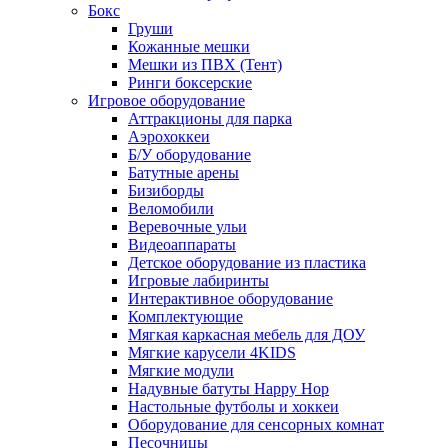
Бокс
Груши
Кожанные мешки
Мешки из ПВХ (Тент)
Ринги боксерские
Игровое оборудование
Аттракционы для парка
Аэрохоккеи
Б/У оборудование
Батутные арены
Бизиборды
Веломобили
Веревочные ульи
Видеоаппараты
Детское оборудование из пластика
Игровые лабиринты
Интерактивное оборудование
Комплектующие
Мягкая каркасная мебель для ДОУ
Мягкие карусели 4KIDS
Мягкие модули
Надувные батуты Happy Hop
Настольные футболы и хоккеи
Оборудование для сенсорных комнат
Песочницы