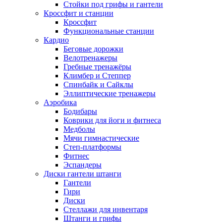
Стойки под грифы и гантели
Кроссфит и станции
Кроссфит
Функциональные станции
Кардио
Беговые дорожки
Велотренажеры
Гребные тренажёры
Климбер и Степпер
Спинбайк и Сайклы
Эллиптические тренажеры
Аэробика
Бодибары
Коврики для йоги и фитнеса
Медболы
Мячи гимнастические
Степ-платформы
Фитнес
Эспандеры
Диски гантели штанги
Гантели
Гири
Диски
Стеллажи для инвентаря
Штанги и грифы