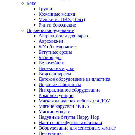
Бокс
Груши
Кожанные мешки
Мешки из ПВХ (Тент)
Ринги боксерские
Игровое оборудование
Аттракционы для парка
Аэрохоккеи
Б/У оборудование
Батутные арены
Бизиборды
Веломобили
Веревочные ульи
Видеоаппараты
Детское оборудование из пластика
Игровые лабиринты
Интерактивное оборудование
Комплектующие
Мягкая каркасная мебель для ДОУ
Мягкие карусели 4KIDS
Мягкие модули
Надувные батуты Happy Hop
Настольные футболы и хоккеи
Оборудование для сенсорных комнат
Песочницы