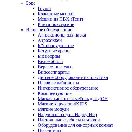
Бокс
Груши
Кожанные мешки
Мешки из ПВХ (Тент)
Ринги боксерские
Игровое оборудование
Аттракционы для парка
Аэрохоккеи
Б/У оборудование
Батутные арены
Бизиборды
Веломобили
Веревочные ульи
Видеоаппараты
Детское оборудование из пластика
Игровые лабиринты
Интерактивное оборудование
Комплектующие
Мягкая каркасная мебель для ДОУ
Мягкие карусели 4KIDS
Мягкие модули
Надувные батуты Happy Hop
Настольные футболы и хоккеи
Оборудование для сенсорных комнат
Песочницы