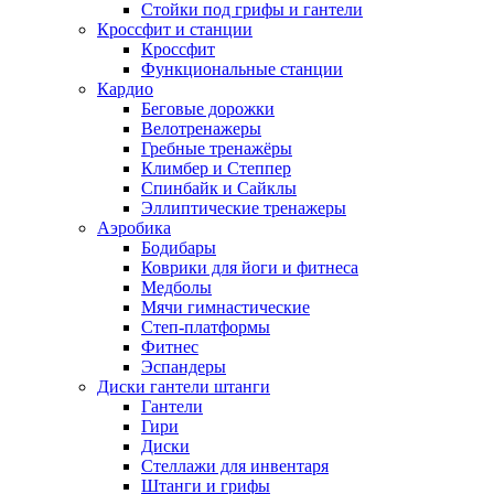
Стойки под грифы и гантели
Кроссфит и станции
Кроссфит
Функциональные станции
Кардио
Беговые дорожки
Велотренажеры
Гребные тренажёры
Климбер и Степпер
Спинбайк и Сайклы
Эллиптические тренажеры
Аэробика
Бодибары
Коврики для йоги и фитнеса
Медболы
Мячи гимнастические
Степ-платформы
Фитнес
Эспандеры
Диски гантели штанги
Гантели
Гири
Диски
Стеллажи для инвентаря
Штанги и грифы