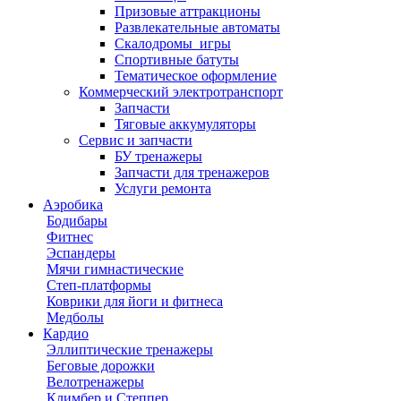
Призовые аттракционы
Развлекательные автоматы
Скалодромы_игры
Спортивные батуты
Тематическое оформление
Коммерческий электротранспорт
Запчасти
Тяговые аккумуляторы
Сервис и запчасти
БУ тренажеры
Запчасти для тренажеров
Услуги ремонта
Аэробика
Бодибары
Фитнес
Эспандеры
Мячи гимнастические
Степ-платформы
Коврики для йоги и фитнеса
Медболы
Кардио
Эллиптические тренажеры
Беговые дорожки
Велотренажеры
Климбер и Степпер