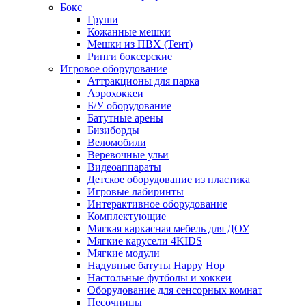
Бокс
Груши
Кожанные мешки
Мешки из ПВХ (Тент)
Ринги боксерские
Игровое оборудование
Аттракционы для парка
Аэрохоккеи
Б/У оборудование
Батутные арены
Бизиборды
Веломобили
Веревочные ульи
Видеоаппараты
Детское оборудование из пластика
Игровые лабиринты
Интерактивное оборудование
Комплектующие
Мягкая каркасная мебель для ДОУ
Мягкие карусели 4KIDS
Мягкие модули
Надувные батуты Happy Hop
Настольные футболы и хоккеи
Оборудование для сенсорных комнат
Песочницы