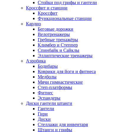
Стойки под грифы и гантели
Кроссфит и станции
Кроссфит
Функциональные станции
Кардио
Беговые дорожки
Велотренажеры
Гребные тренажёры
Климбер и Степпер
Спинбайк и Сайклы
Эллиптические тренажеры
Аэробика
Бодибары
Коврики для йоги и фитнеса
Медболы
Мячи гимнастические
Степ-платформы
Фитнес
Эспандеры
Диски гантели штанги
Гантели
Гири
Диски
Стеллажи для инвентаря
Штанги и грифы