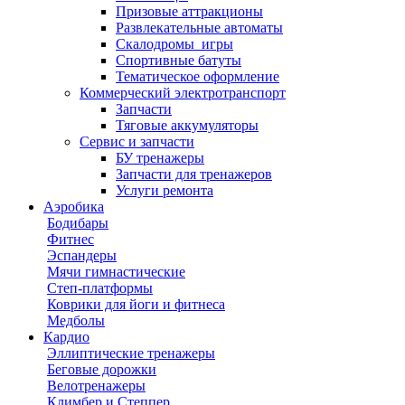
Призовые аттракционы
Развлекательные автоматы
Скалодромы_игры
Спортивные батуты
Тематическое оформление
Коммерческий электротранспорт
Запчасти
Тяговые аккумуляторы
Сервис и запчасти
БУ тренажеры
Запчасти для тренажеров
Услуги ремонта
Аэробика
Бодибары
Фитнес
Эспандеры
Мячи гимнастические
Степ-платформы
Коврики для йоги и фитнеса
Медболы
Кардио
Эллиптические тренажеры
Беговые дорожки
Велотренажеры
Климбер и Степпер