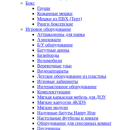
Бокс
Груши
Кожанные мешки
Мешки из ПВХ (Тент)
Ринги боксерские
Игровое оборудование
Аттракционы для парка
Аэрохоккеи
Б/У оборудование
Батутные арены
Бизиборды
Веломобили
Веревочные ульи
Видеоаппараты
Детское оборудование из пластика
Игровые лабиринты
Интерактивное оборудование
Комплектующие
Мягкая каркасная мебель для ДОУ
Мягкие карусели 4KIDS
Мягкие модули
Надувные батуты Happy Hop
Настольные футболы и хоккеи
Оборудование для сенсорных комнат
Песочницы