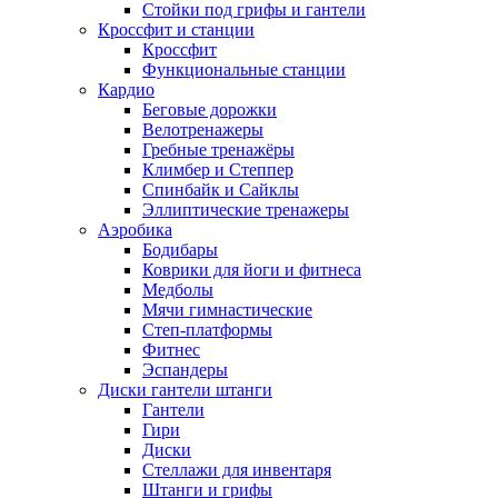
Стойки под грифы и гантели
Кроссфит и станции
Кроссфит
Функциональные станции
Кардио
Беговые дорожки
Велотренажеры
Гребные тренажёры
Климбер и Степпер
Спинбайк и Сайклы
Эллиптические тренажеры
Аэробика
Бодибары
Коврики для йоги и фитнеса
Медболы
Мячи гимнастические
Степ-платформы
Фитнес
Эспандеры
Диски гантели штанги
Гантели
Гири
Диски
Стеллажи для инвентаря
Штанги и грифы