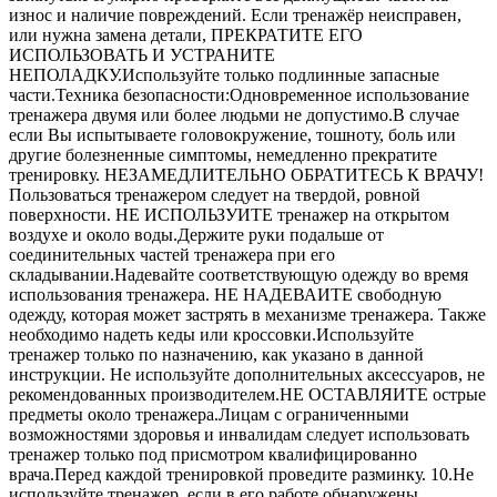
износ и наличие повреждений. Если тренажёр неисправен,
или нужна замена детали, ПРЕКРАТИТЕ ЕГО
ИСПОЛЬЗОВАТЬ И УСТРАНИТЕ
НЕПОЛАДКУ.Используйте только подлинные запасные
части.Техника безопасности:Одновременное использование
тренажера двумя или более людьми не допустимо.В случае
если Вы испытываете головокружение, тошноту, боль или
другие болезненные симптомы, немедленно прекратите
тренировку. НЕЗАМЕДЛИТЕЛЬНО ОБРАТИТЕСЬ К ВРАЧУ!
Пользоваться тренажером следует на твердой, ровной
поверхности. НЕ ИСПОЛЬЗУИТЕ тренажер на открытом
воздухе и около воды.Держите руки подальше от
соединительных частей тренажера при его
складывании.Надевайте соответствующую одежду во время
использования тренажера. НЕ НАДЕВАИТЕ свободную
одежду, которая может застрять в механизме тренажера. Также
необходимо надеть кеды или кроссовки.Используйте
тренажер только по назначению, как указано в данной
инструкции. Не используйте дополнительных аксессуаров, не
рекомендованных производителем.НЕ ОСТАВЛЯИТЕ острые
предметы около тренажера.Лицам с ограниченными
возможностями здоровья и инвалидам следует использовать
тренажер только под присмотром квалифицированно
врача.Перед каждой тренировкой проведите разминку. 10.Не
используйте тренажер, если в его работе обнаружены