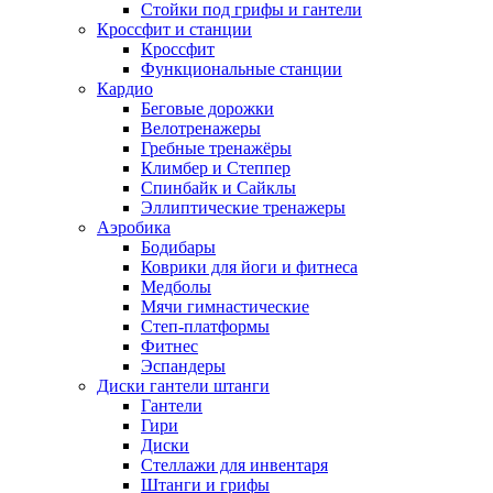
Стойки под грифы и гантели
Кроссфит и станции
Кроссфит
Функциональные станции
Кардио
Беговые дорожки
Велотренажеры
Гребные тренажёры
Климбер и Степпер
Спинбайк и Сайклы
Эллиптические тренажеры
Аэробика
Бодибары
Коврики для йоги и фитнеса
Медболы
Мячи гимнастические
Степ-платформы
Фитнес
Эспандеры
Диски гантели штанги
Гантели
Гири
Диски
Стеллажи для инвентаря
Штанги и грифы