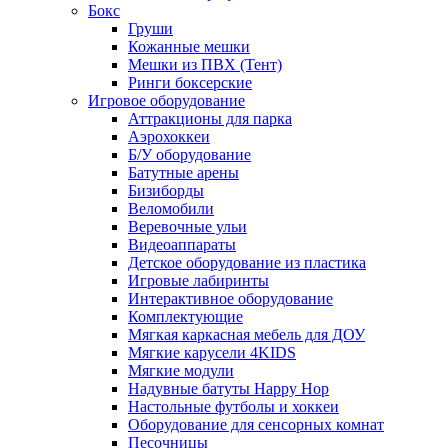
Бокс
Груши
Кожанные мешки
Мешки из ПВХ (Тент)
Ринги боксерские
Игровое оборудование
Аттракционы для парка
Аэрохоккеи
Б/У оборудование
Батутные арены
Бизиборды
Веломобили
Веревочные ульи
Видеоаппараты
Детское оборудование из пластика
Игровые лабиринты
Интерактивное оборудование
Комплектующие
Мягкая каркасная мебель для ДОУ
Мягкие карусели 4KIDS
Мягкие модули
Надувные батуты Happy Hop
Настольные футболы и хоккеи
Оборудование для сенсорных комнат
Песочницы