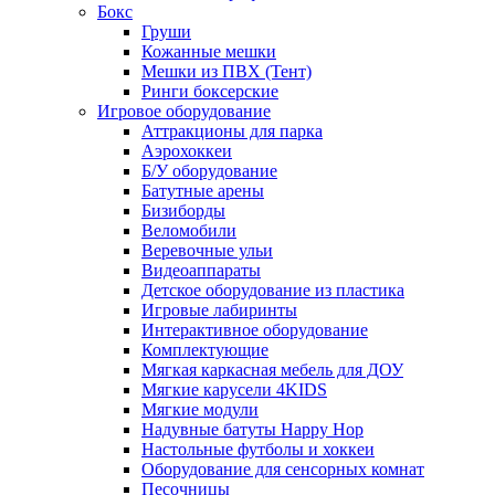
Бокс
Груши
Кожанные мешки
Мешки из ПВХ (Тент)
Ринги боксерские
Игровое оборудование
Аттракционы для парка
Аэрохоккеи
Б/У оборудование
Батутные арены
Бизиборды
Веломобили
Веревочные ульи
Видеоаппараты
Детское оборудование из пластика
Игровые лабиринты
Интерактивное оборудование
Комплектующие
Мягкая каркасная мебель для ДОУ
Мягкие карусели 4KIDS
Мягкие модули
Надувные батуты Happy Hop
Настольные футболы и хоккеи
Оборудование для сенсорных комнат
Песочницы