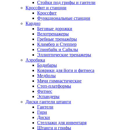
Стойки под грифы и гантели
Кроссфит и станции
Кроссфит
Функциональные станции
Кардио
Беговые дорожки
Велотренажеры
Гребные тренажёры
Климбер и Степпер
Спинбайк и Сайклы
Эллиптические тренажеры
Аэробика
Бодибары
Коврики для йоги и фитнеса
Медболы
Мячи гимнастические
Степ-платформы
Фитнес
Эспандеры
Диски гантели штанги
Гантели
Гири
Диски
Стеллажи для инвентаря
Штанги и грифы